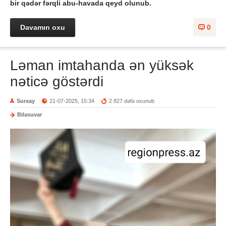
bir qədər fərqli abu-havada qeyd olunub.
Davamın oxu
0
Ləman imtahanda ən yüksək
nəticə göstərdi
Surxay
21-07-2025, 15:34
2 827 dəfə oxunub
Biləsuvar