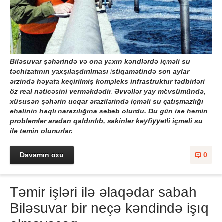
Biləsuvar şəhərində və ona yaxın kəndlərdə içməli su
təchizatının yaxşılaşdırılması istiqamətində son aylar
ərzində həyata keçirilmiş kompleks infrastruktur tədbirləri
öz real nəticəsini verməkdədir. Əvvəllər yay mövsümündə,
xüsusən şəhərin ucqar ərazilərində içməli su çatışmazlığı
əhalinin haqlı narazılığına səbəb olurdu. Bu gün isə həmin
problemlər aradan qaldırılıb, sakinlər keyfiyyətli içməli su
ilə təmin olunurlar.
Davamın oxu
0
Təmir işləri ilə əlaqədar sabah
Biləsuvar bir neçə kəndində işıq