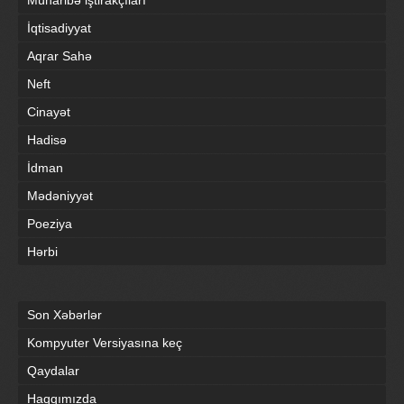
Müharibə iştirakçıları
İqtisadiyyat
Aqrar Sahə
Neft
Cinayət
Hadisə
İdman
Mədəniyyət
Poeziya
Hərbi
Son Xəbərlər
Kompyuter Versiyasına keç
Qaydalar
Haqqımızda