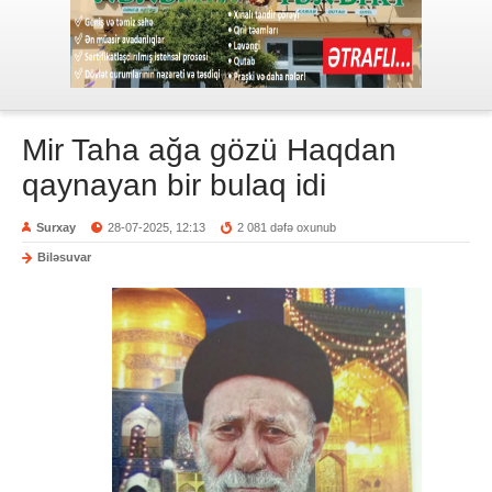
Mir Taha ağa gözü Haqdan
qaynayan bir bulaq idi
Surxay
28-07-2025, 12:13
2 081 dəfə oxunub
Biləsuvar