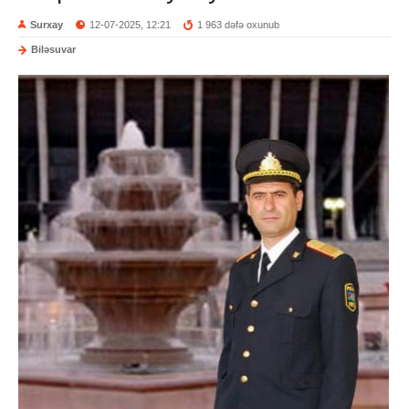
Surxay
12-07-2025, 12:21
1 963 dəfə oxunub
Biləsuvar