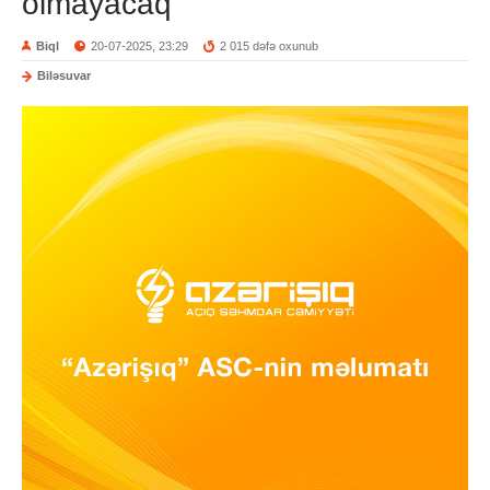
olmayacaq
Biql
20-07-2025, 23:29
2 015 dəfə oxunub
Biləsuvar