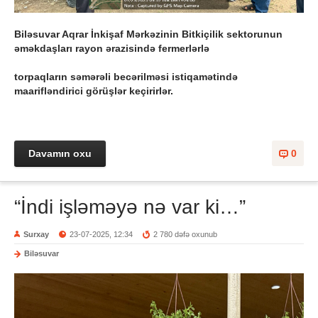
Biləsuvar Aqrar İnkişaf Mərkəzinin Bitkiçilik sektorunun
əməkdaşları rayon ərazisində fermerlərlə
torpaqların səmərəli becərilməsi istiqamətində
maarifləndirici görüşlər keçirirlər.
Davamın oxu
0
“İndi işləməyə nə var ki…”
Surxay
23-07-2025, 12:34
2 780 dəfə oxunub
Biləsuvar