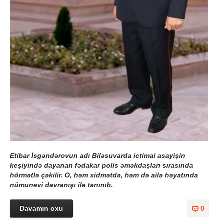
Etibar İsgəndərovun adı Biləsuvarda ictimai asayişin
keşiyində dayanan fədakar polis əməkdaşları sırasında
hörmətlə çəkilir. O, həm xidmətdə, həm də ailə həyatında
nümunəvi davranışı ilə tanınıb.
Davamın oxu
0