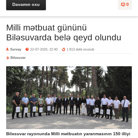
Davamın oxu
0
Milli mətbuat gününü
Biləsuvarda belə qeyd olundu
Surxay
22-07-2025, 22:40
1 813 dəfə oxunub
Biləsuvar
Biləsuvar rayonunda Milli mətbuatın yaranmasının 150 illiyi