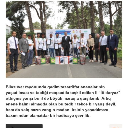
Biləsuvar rayonunda qədim təsərrüfat ənənələrinin
yaşadılması və təbliği məqsədilə təşkil edilən II “İti dəryaz”
otbiçmə yarışı bu il də böyük maraqla qarşılanıb. Artıq
ənənə halını almaqda olan bu tədbir təkcə bir yarış deyil,
həm də xalqımızın zəngin mədəni irsinin yaşadılması
baxımından əlamətdar bir hadisəyə çevrilib.