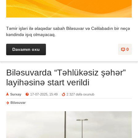
Təmir işləri ilə əlaqədar sabah Biləsuvar və Cəlilabadın bir neçə
kəndində işıq olmayacaq.
Davamın oxu
0
Biləsuvarda “Təhlükəsiz şəhər”
layihəsinə start verildi
Surxay
17-07-2025, 15:49
2 327 dəfə oxunub
Biləsuvar