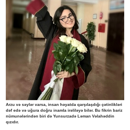
Arzu və səylər varsa, insan həyatda qarşılaşdığı çətinlikləri
dəf edə və uğura doğru inamla irəliləyə bilər. Bu fikrin bariz
nümunələrindən biri də Yunsurzadə Ləman Vəlahəddin
qızıdır.