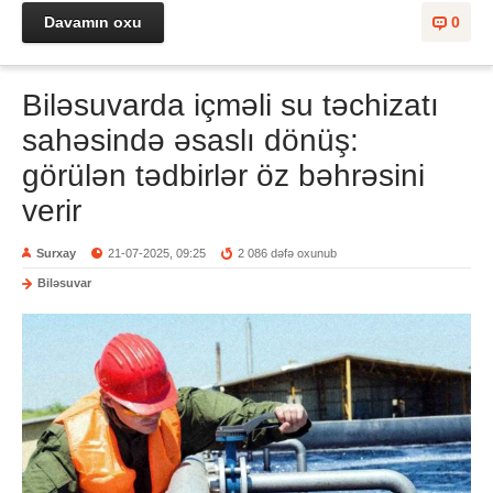
Davamın oxu
0
Biləsuvarda içməli su təchizatı
sahəsində əsaslı dönüş:
görülən tədbirlər öz bəhrəsini
verir
Surxay
21-07-2025, 09:25
2 086 dəfə oxunub
Biləsuvar