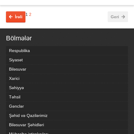
1
2
İrəli
Geri
Bölmələr
Respublika
Siyasət
Biləsuvar
Xarici
Səhiyyə
Təhsil
Gənclər
Şəhid və Qazilərimiz
Biləsuvar Şəhidləri