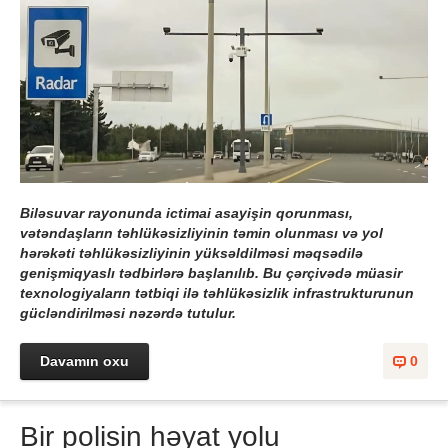
Biləsuvar rayonunda ictimai asayişin qorunması,
vətəndaşların təhlükəsizliyinin təmin olunması və yol
hərəkəti təhlükəsizliyinin yüksəldilməsi məqsədilə
genişmiqyaslı tədbirlərə başlanılıb. Bu çərçivədə müasir
texnologiyaların tətbiqi ilə təhlükəsizlik infrastrukturunun
gücləndirilməsi nəzərdə tutulur.
Davamın oxu
0
Bir polisin həyat yolu