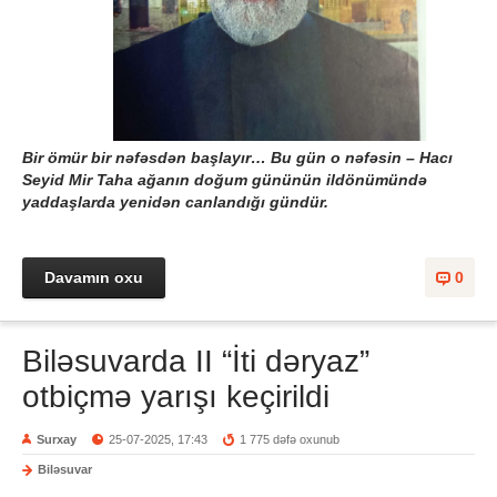
Bir ömür bir nəfəsdən başlayır… Bu gün o nəfəsin – Hacı
Seyid Mir Taha ağanın doğum gününün ildönümündə
yaddaşlarda yenidən canlandığı gündür.
Davamın oxu
0
Biləsuvarda II “İti dəryaz”
otbiçmə yarışı keçirildi
Surxay
25-07-2025, 17:43
1 775 dəfə oxunub
Biləsuvar