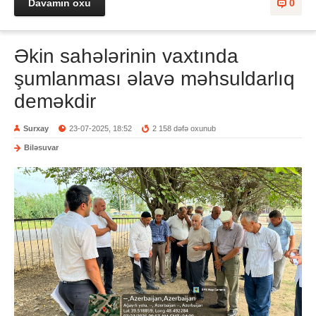
Davamın oxu
0
Əkin sahələrinin vaxtında
şumlanması əlavə məhsuldarlıq
deməkdir
Surxay
23-07-2025, 18:52
2 158 dəfə oxunub
Biləsuvar