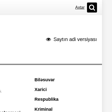
Axtar
Saytın adi versiyası
Biləsuvar
Xarici
i.
Respublika
Kriminal