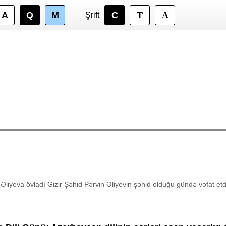
A
Q
M
C
T
A
iyeva övladı Gizir Şəhid Pərvin Əliyevin şəhid olduğu gündə vəfat etd