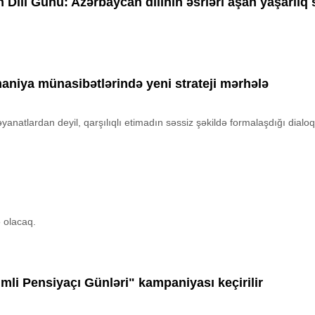
 Dili Günü: Azərbaycan dilinin əsrləri aşan yaşarlıq
niya münasibətlərində yeni strateji mərhələ
əyanatlardan deyil, qarşılıqlı etimadın səssiz şəkildə formalaşdığı dial
 olacaq.
mli Pensiyaçı Günləri" kampaniyası keçirilir