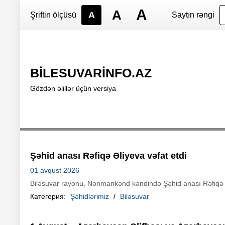
A
A
A
BİLESUVARİNFO.AZ
Gözdən əlillər üçün versiya
Şəhid anası Rəfiqə Əliyeva vəfat etdi
01 avqust 2026
Biləsuvar rayonu, Nərimankənd kəndində Şəhid anası Rəfiqə Əl
Категория:
Şəhidlərimiz
/
Biləsuvar