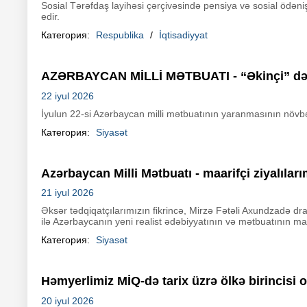
Sosial Tərəfdaş layihəsi çərçivəsində pensiya və sosial ödən
edir.
Категория:
Respublika
/
İqtisadiyyat
AZƏRBAYCAN MİLLİ MƏTBUATI - “Əkinçi” dən Zə
22 iyul 2026
İyulun 22-si Azərbaycan milli mətbuatının yaranmasının növb
Категория:
Siyasət
Azərbaycan Milli Mətbuatı - maarifçi ziyalılarım
21 iyul 2026
Əksər tədqiqatçılarımızın fikrincə, Mirzə Fətəli Axundzadə dram
ilə Azərbaycanın yeni realist ədəbiyyatının və mətbuatının man
Категория:
Siyasət
Həmyerlimiz MİQ-də tarix üzrə ölkə birincisi 
20 iyul 2026