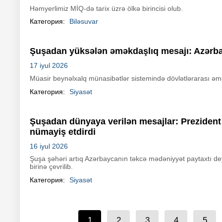
Həmyerlimiz MİQ-də tarix üzrə ölkə birincisi olub.
Категория:
Biləsuvar
Şuşadan yüksələn əməkdaşlıq mesajı: Azərbayc
17 iyul 2026
Müasir beynəlxalq münasibətlər sistemində dövlətlərarası əm
Категория:
Siyasət
Şuşadan dünyaya verilən mesajlar: Prezident İ
nümayiş etdirdi
16 iyul 2026
Şuşa şəhəri artıq Azərbaycanın təkcə mədəniyyət paytaxtı d
birinə çevrilib.
Категория:
Siyasət
1
2
3
4
5