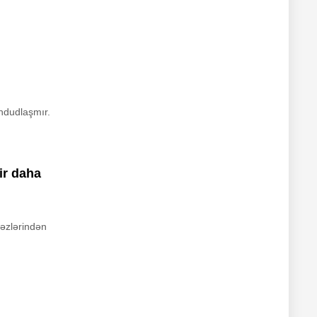
hdudlaşmır.
ir daha
kəzlərindən