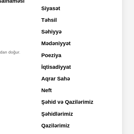
 salnaməsi
Siyasət
Təhsil
Səhiyyə
Mədəniyyət
oqdan doğur.
Poeziya
İqtisadiyyat
Aqrar Sahə
Neft
Şəhid və Qazilərimiz
Şəhidlərimiz
Qazilərimiz