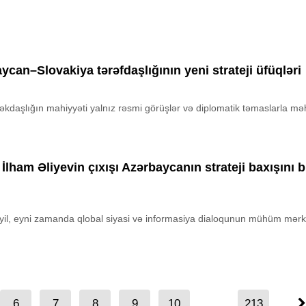
an–Slovakiya tərəfdaşlığının yeni strateji üfüqləri
əkdaşlığın mahiyyəti yalnız rəsmi görüşlər və diplomatik təmaslarla mə
lham Əliyevin çıxışı Azərbaycanın strateji baxışını b
eyil, eyni zamanda qlobal siyasi və informasiya dialoqunun mühüm mər
6
7
8
9
10
...
213