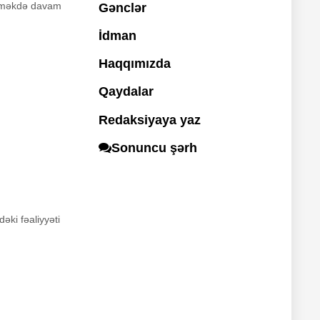
lənməkdə davam
Gənclər
İdman
Haqqımızda
Qaydalar
Redaksiyaya yaz
Sonuncu şərh
əki fəaliyyəti