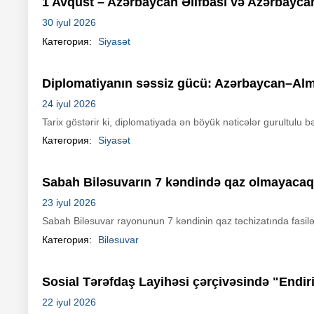
1 Avqust – Azərbaycan Əlifbası və Azərbaycan
30 iyul 2026
Категория:
Siyasət
Diplomatiyanın səssiz gücü: Azərbaycan–Alma
24 iyul 2026
Tarix göstərir ki, diplomatiyada ən böyük nəticələr gurultulu b
Категория:
Siyasət
Sabah Biləsuvarın 7 kəndində qaz olmayacaq
23 iyul 2026
Sabah Biləsuvar rayonunun 7 kəndinin qaz təchizatında fasilə
Категория:
Biləsuvar
Sosial Tərəfdaş Layihəsi çərçivəsində "Endiri
22 iyul 2026