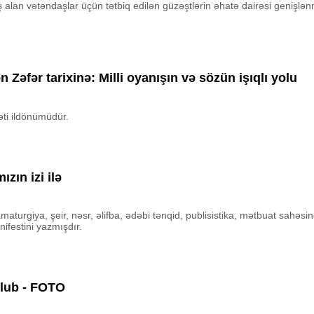
iş alan vətəndaşlar üçün tətbiq edilən güzəştlərin əhatə dairəsi geniş
fər tarixinə: Milli oyanışın və sözün işıqlı yolu
əti ildönümüdür.
ızın izi ilə
aturgiya, şeir, nəsr, əlifba, ədəbi tənqid, publisistika, mətbuat sahəsind
ifestini yazmışdır.
olub - FOTO