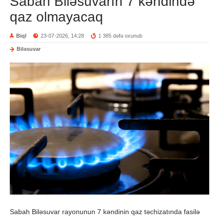
Sabah Biləsuvarın 7 kəndində
qaz olmayacaq
Biql
23-07-2026, 14:28
1 385 dəfə oxunub
Biləsuvar
Sabah Biləsuvar rayonunun 7 kəndinin qaz təchizatında fasilə