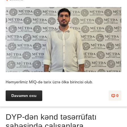
Həmyerlimiz MİQ-də tarix üzrə ölkə birincisi olub.
Davamın oxu
0
DYP-dən kənd təsərrüfatı
sahəsində çalışanlara