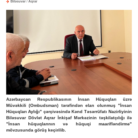
Biləsuvar
/
Aqrar
Azərbaycan Respublikasının İnsan Hüquqları üzrə
Müvəkkili (Ombudsman) tərəfindən elan olunmuş "İnsan
Hüquqları Aylığı" çərçivəsində Kənd Təsərrüfatı Nazirliyinin
Biləsuvar Dövlət Aqrar İnkişaf Mərkəzinin təşkilatçılığı ilə
"İnsan hüquqlarının və hüquqi maarifləndirmə"
mövzusunda görüş keçirilib.