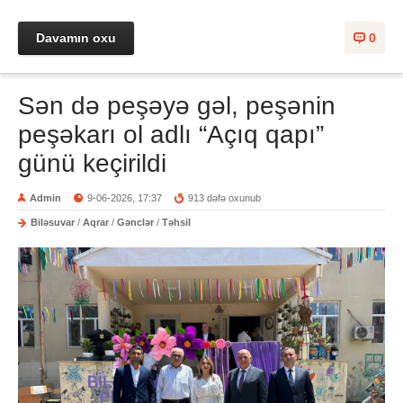
Davamın oxu
0
Sən də peşəyə gəl, peşənin
peşəkarı ol adlı “Açıq qapı”
günü keçirildi
Admin
9-06-2026, 17:37
913 dəfə oxunub
Biləsuvar
/
Aqrar
/
Gənclər
/
Təhsil