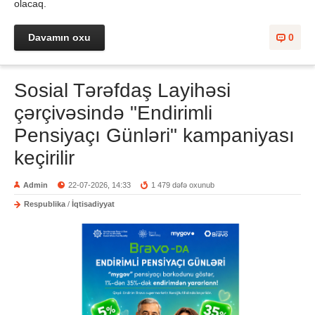
olacaq.
Davamın oxu
0
Sosial Tərəfdaş Layihəsi
çərçivəsində "Endirimli
Pensiyaçı Günləri" kampaniyası
keçirilir
Admin
22-07-2026, 14:33
1 479 dəfə oxunub
Respublika
/
İqtisadiyyat