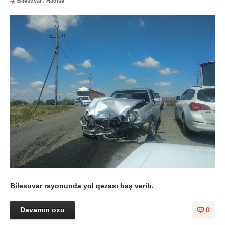
Biləsuvar
/
Hadisə
Biləsuvar rayonunda yol qəzası baş verib.
Davamın oxu
0