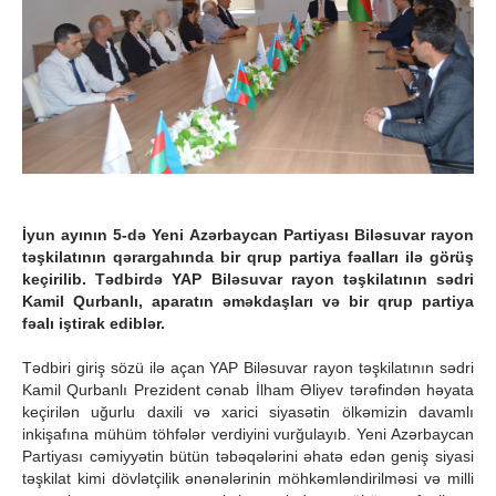
İyun ayının 5-də Yeni Azərbaycan Partiyası Biləsuvar rayon
təşkilatının qərargahında bir qrup partiya fəalları ilə görüş
keçirilib. Tədbirdə YAP Biləsuvar rayon təşkilatının sədri
Kamil Qurbanlı, aparatın əməkdaşları və bir qrup partiya
fəalı iştirak ediblər.
Tədbiri giriş sözü ilə açan YAP Biləsuvar rayon təşkilatının sədri
Kamil Qurbanlı Prezident cənab İlham Əliyev tərəfindən həyata
keçirilən uğurlu daxili və xarici siyasətin ölkəmizin davamlı
inkişafına mühüm töhfələr verdiyini vurğulayıb. Yeni Azərbaycan
Partiyası cəmiyyətin bütün təbəqələrini əhatə edən geniş siyasi
təşkilat kimi dövlətçilik ənənələrinin möhkəmləndirilməsi və milli