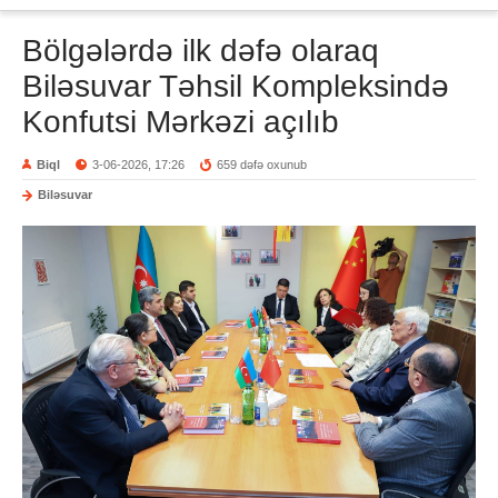
Bölgələrdə ilk dəfə olaraq
Biləsuvar Təhsil Kompleksində
Konfutsi Mərkəzi açılıb
Biql
3-06-2026, 17:26
659 dəfə oxunub
Biləsuvar