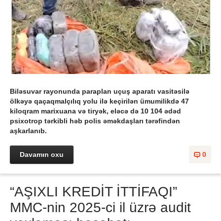
Biləsuvar rayonunda paraplan uçuş aparatı vasitəsilə
ölkəyə qaçaqmalçılıq yolu ilə keçirilən ümumilikdə 47
kiloqram marixuana və tiryək, eləcə də 10 104 ədəd
psixotrop tərkibli həb polis əməkdaşları tərəfindən
aşkarlanıb.
Davamın oxu
0
“AŞIXLI KREDİT İTTİFAQI”
MMC-nin 2025-ci il üzrə audit