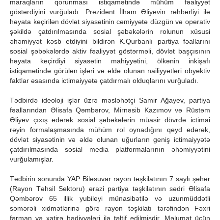
maraqların qorunması istiqamətində mühüm fəaliyyət
göstərdiyini vurğuladı. Prezident İlham Əliyevin rəhbərliyi ilə
həyata keçirilən dövlət siyasətinin cəmiyyətə düzgün və operativ
şəkildə çatdırılmasında sosial şəbəkələrin rolunun xüsusi
əhəmiyyət kəsb etdiyini bildirən K.Qurbanlı partiya fəallarını
sosial şəbəkələrdə aktiv fəaliyyət göstərməli, dövlət başçısının
həyata keçirdiyi siyasətin mahiyyətini, ölkənin inkişafı
istiqamətində görülən işləri və əldə olunan nailiyyətləri obyektiv
faktlar əsasında ictimaiyyətə çatdırmalı olduqlarını vurğuladı.
Tədbirdə ideoloji işlər üzrə məsləhətçi Samir Ağayev, partiya
fəallarından Əlisafa Qəmbərov, Mirnəsib Kazımov və Rüstəm
Əliyev çıxış edərək sosial şəbəkələrin müasir dövrdə ictimai
rəyin formalaşmasında mühüm rol oynadığını qeyd edərək,
dövlət siyasətinin və əldə olunan uğurların geniş ictimaiyyətə
çatdırılmasında sosial media platformalarının əhəmiyyətini
vurğulamışlar.
Tədbirin sonunda YAP Biləsuvar rayon təşkilatının 7 saylı şəhər
(Rayon Təhsil Sektoru) ərazi partiya təşkilatının sədri Əlisafa
Qəmbərov 65 illik yubileyi münasibətilə və uzunmüddətli
səmərəli xidmətlərinə görə rayon təşkilatı tərəfindən Fəxri
fərman və xatirə hədiyyələri ilə təltif edilmişdir. Məlumat üçün