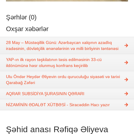
Şərhlər (0)
Oxşar xəbərlər
28 May – Müstəqillik Günü: Azərbaycan xalqının azadlıq
iradəsinin, dövlətçilik ənənələrinin və milli birliyinin təntənəsi
YAP-ın ilk rayon təşkilatının təsis edilməsinin 33-cü
ildönümünə həsr olunmuş konfrans keçirilib
Ulu Öndər Heydər Əliyevin ordu quruculuğu siyasəti və tarixi
Qarabağ Zəfəri
AQRAR SUBSİDİYA ŞURASININ QƏRARI
NİZAMİNİN ƏDALƏT XÜTBƏSİ - Siracəddin Hacı yazır
Şəhid anası Rəfiqə Əliyeva