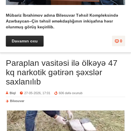
Mübariz İbrahimov adına Biləsuvar Təhsil Kompleksində
Azərbaycan–Çin təhsil əməkdaşlığının inkişafına həsr
olunmuş görüş keçirilib.
Davamın oxu
0
Paraplan vasitəsi ilə ölkəyə 47
kq narkotik gətirən şəxslər
saxlanılıb
Biql
27-05-2026, 17:01
606 dəfə oxunub
Biləsuvar