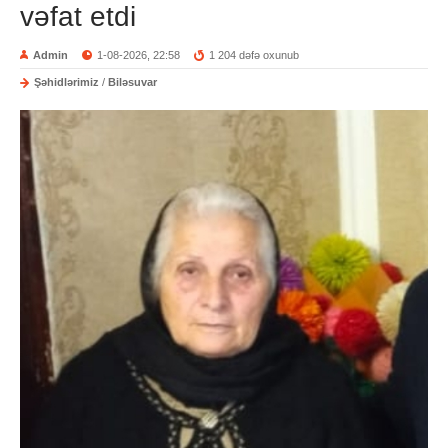
vəfat etdi
Admin
1-08-2026, 22:58
1 204 dəfə oxunub
Şəhidlərimiz
/
Biləsuvar