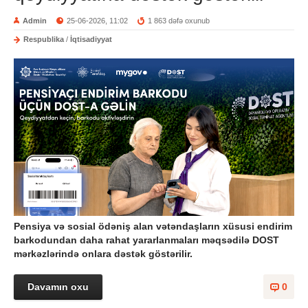
Admin
25-06-2026, 11:02
1 863 dəfə oxunub
Respublika
/
İqtisadiyyat
Pensiya və sosial ödəniş alan vətəndaşların xüsusi endirim
barkodundan daha rahat yararlanmaları məqsədilə DOST
mərkəzlərində onlara dəstək göstərilir.
Davamın oxu
0