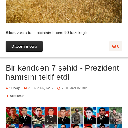
Biləsuvarda taxıl biçininin həcmi 90 faizi keçib.
Davamın oxu
0
Bir kənddən 7 şəhid - Prezident
hamısını təltif etdi
Surxay
26-06-2026, 14:17
2 105 dəfə oxunub
Biləsuvar