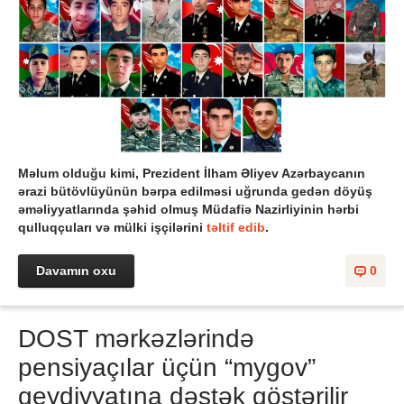
Məlum olduğu kimi, Prezident İlham Əliyev Azərbaycanın
ərazi bütövlüyünün bərpa edilməsi uğrunda gedən döyüş
əməliyyatlarında şəhid olmuş Müdafiə Nazirliyinin hərbi
qulluqçuları və mülki işçilərini
təltif edib
.
Davamın oxu
0
DOST mərkəzlərində
pensiyaçılar üçün “mygov”
qeydiyyatına dəstək göstərilir