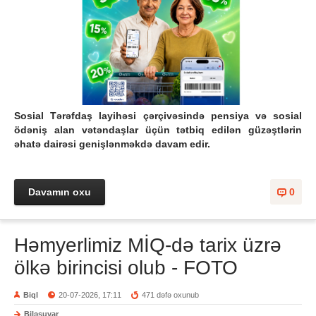
Sosial Tərəfdaş layihəsi çərçivəsində pensiya və sosial
ödəniş alan vətəndaşlar üçün tətbiq edilən güzəştlərin
əhatə dairəsi genişlənməkdə davam edir.
Davamın oxu
0
Həmyerlimiz MİQ-də tarix üzrə
ölkə birincisi olub - FOTO
Biql
20-07-2026, 17:11
471 dəfə oxunub
Biləsuvar