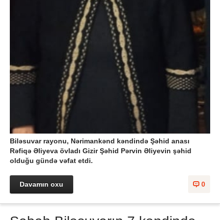
Biləsuvar rayonu, Nərimankənd kəndində Şəhid anası
Rəfiqə Əliyeva övladı Gizir Şəhid Pərvin Əliyevin şəhid
olduğu gündə vəfat etdi.
Davamın oxu
0