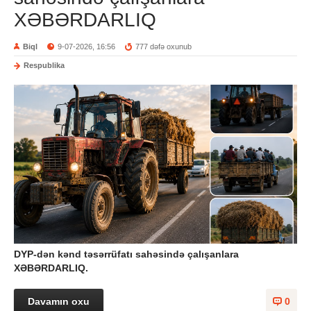
XƏBƏRDARLIQ
Biql
9-07-2026, 16:56
777 dəfə oxunub
Respublika
DYP-dən kənd təsərrüfatı sahəsində çalışanlara
XƏBƏRDARLIQ.
Davamın oxu
0