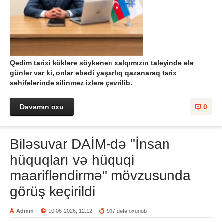
Qədim tarixi köklərə söykənən xalqımızın taleyində elə
günlər var ki, onlar əbədi yaşarlıq qazanaraq tarix
səhifələrində silinməz izlərə çevrilib.
Davamın oxu
0
Biləsuvar DAİM-də "İnsan
hüquqları və hüquqi
maarifləndirmə" mövzusunda
görüş keçirildi
Admin
10-06-2026, 12:12
937 dəfə oxunub