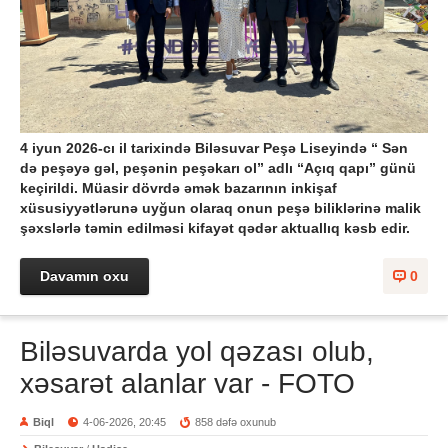
4 iyun 2026-cı il tarixində Biləsuvar Peşə Liseyində “ Sən
də peşəyə gəl, peşənin peşəkarı ol” adlı “Açıq qapı” günü
keçirildi.
Müasir dövrdə əmək bazarının inkişaf
xüsusiyyətlərunə uyğun olaraq onun peşə biliklərinə malik
şəxslərlə təmin edilməsi kifayət qədər aktuallıq kəsb edir.
Davamın oxu
0
Biləsuvarda yol qəzası olub,
xəsarət alanlar var - FOTO
Biql
4-06-2026, 20:45
858 dəfə oxunub