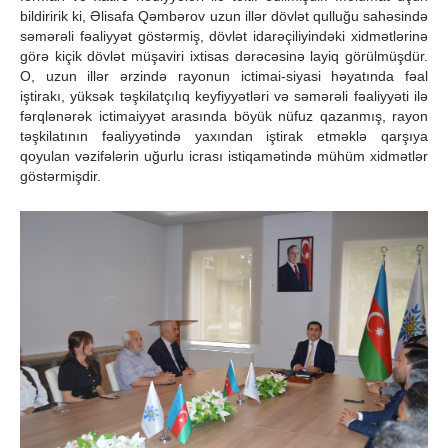
bildiririk ki, Əlisafa Qəmbərov uzun illər dövlət qulluğu sahəsində
səmərəli fəaliyyət göstərmiş, dövlət idarəçiliyindəki xidmətlərinə
görə kiçik dövlət müşaviri ixtisas dərəcəsinə layiq görülmüşdür.
O, uzun illər ərzində rayonun ictimai-siyasi həyatında fəal
iştirakı, yüksək təşkilatçılıq keyfiyyətləri və səmərəli fəaliyyəti ilə
fərqlənərək ictimaiyyət arasında böyük nüfuz qazanmış, rayon
təşkilatının fəaliyyətində yaxından iştirak etməklə qarşıya
qoyulan vəzifələrin uğurlu icrası istiqamətində mühüm xidmətlər
göstərmişdir.