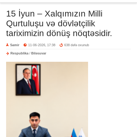
15 İyun – Xalqımızın Milli
Qurtuluşu və dövlətçilik
tariximizin dönüş nöqtəsidir.
Samir
11-06-2026, 17:38
638 dəfə oxunub
Respublika
/
Biləsuvar