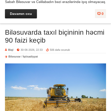
Sabah Biləsuvar və Cəlilabadın bəzi ərazilərində işıq olmayacaq.
Davamın oxu
0
Biləsuvarda taxıl biçininin həcmi
90 faizi keçib
Biql
30-06-2026, 22:33
506 dəfə oxunub
Biləsuvar
/
İqtisadiyyat