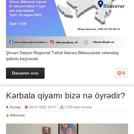
Şirvan-Salyan Regional Təhsil İdarəsi Biləsuvarda vətəndaş
qəbulu keçirəcək.
Davamın oxu
0
Kərbala qiyamı bizə nə öyrədir?
Surxay
28-07-2023, 10:47
2 629 dəfə oxunub
Biləsuvar