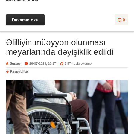
Davamın oxu
0
Əlilliyin müəyyən olunması
meyarlarında dəyişiklik edildi
Surxay
26-07-2023, 18:17
2 574 dəfə oxunub
Respublika