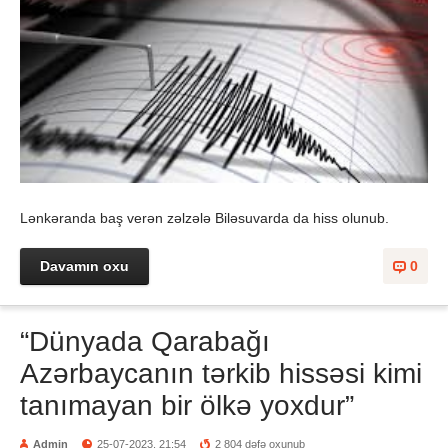
Lənkəranda baş verən zəlzələ Biləsuvarda da hiss olunub.
Davamın oxu
0
“Dünyada Qarabağı
Azərbaycanın tərkib hissəsi kimi
tanımayan bir ölkə yoxdur”
Admin
25-07-2023, 21:54
2 804 dəfə oxunub