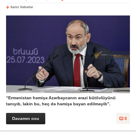
Xarici Xəbərlər
“Ermənistan həmişə Azərbaycanın ərazi bütövlüyünü
tanıyıb, lakin bu, heç də həmişə bəyan edilməyib”.
Davamın oxu
0