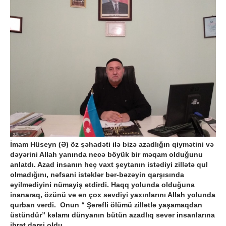
İmam Hüseyn (Ə) öz şəhadəti ilə bizə azadlığın qiymətini və
dəyərini Allah yanında necə böyük bir məqam olduğunu
anlatdı. Azad insanın heç vaxt şeytanın istədiyi zillətə qul
olmadığını, nəfsani istəklər bər-bəzəyin qarşısında
əyilmədiyini nümayiş etdirdi. Haqq yolunda olduğuna
inanaraq, özünü və ən çox sevdiyi yaxınlarını Allah yolunda
qurban verdi. Onun “ Şərəfli ölümü zillətlə yaşamaqdan
üstündür” kəlamı dünyanın bütün azadlıq sevər insanlarına
ibrət dərsi oldu.