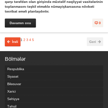
qarşı tərəfdən olan girişində müxtəlif nəqliyyat vasitələrinin
toplanmasını təşkil etməklə nümayişkarcasına növbəti
təxribat əməli planlaşdırılır.
Davamın oxu
0
1
2
3
4
5
İrəli
Geri
Bölmələr
Respublika
Siyasət
Biləsuvar
Xarici
Səhiyyə
Təhsil