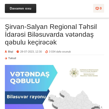
Davamın oxu
0
Şirvan-Salyan Regional Təhsil
İdarəsi Biləsuvarda vətəndaş
qəbulu keçirəcək
Biql
28-07-2023, 12:30
3 034 dəfə oxunub
Təhsil