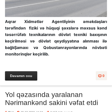
Aqrar Xidmətlər Agentliyinin əməkdaşları
tərəfindən fiziki və hüquqi şəxslərə məxsus kənd
təsərrüfatı texnikalarının dövlət texniki baxışının
keçirilməsi və dövlət qeydiyyatına alınması ilə
bağlı
Şamaxı və Qobustan
rayonlarında növbəti
monitorinqlər keçirilib.
Davamın oxu
0
Yol qəzasında yaralanan
Nərimankənd sakini vəfat etdi