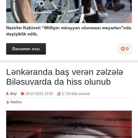
Nazirlər Kabineti “Əlilliyin müəyyən olunması meyarları”nda
dəyişiklik edib.
Davamın oxu
0
Lənkəranda baş verən zəlzələ
Biləsuvarda da hiss olunub
Biql
26-07-2023, 12:05
2 718 dəfə oxunub
Hadisə