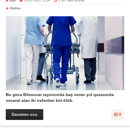
Biql
29-07-2023, 11:04
3 167 dəfə oxunub
Hadisə
Bu gecə Biləsuvar rayonunda baş verən yol qəzasında
xəsarət alan iki nəfərdən biri ölüb.
Davamın oxu
0