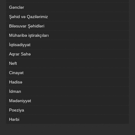
Gənclər
Şəhid və Qazilərimiz
Biləsuvar Şəhidləri
Müharibə iştirakçıları
İqtisadiyyat
Aqrar Sahə
Neft
Cinayət
Hadisə
İdman
Mədəniyyət
Poeziya
Hərbi