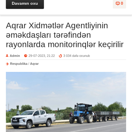
Davamın oxu
0
Aqrar Xidmətlər Agentliyinin
əməkdaşları tərəfindən
rayonlarda monitorinqlər keçirilir
Admin
29-07-2023, 21:22
3 034 dəfə oxunub
Respublika
/
Aqrar