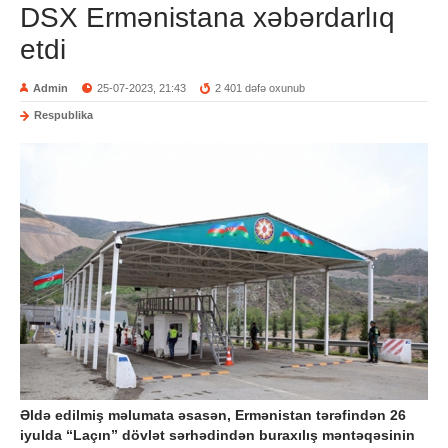
DSX Ermənistana xəbərdarlıq
etdi
Admin
25-07-2023, 21:43
2 401 dəfə oxunub
Respublika
Əldə edilmiş məlumata əsasən, Ermənistan tərəfindən 26
iyulda “Laçın” dövlət sərhədindən buraxılış məntəqəsinin