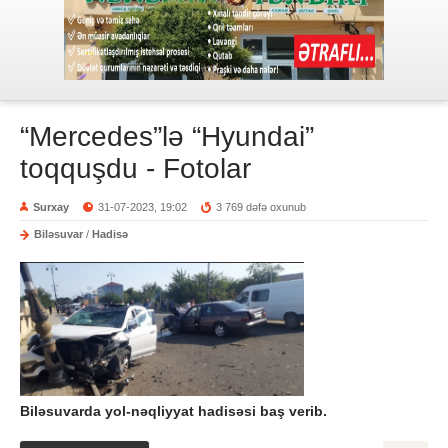
“Mercedes”lə “Hyundai”
toqquşdu - Fotolar
Surxay
31-07-2023, 19:02
3 769 dəfə oxunub
Biləsuvar
/
Hadisə
Biləsuvarda yol-nəqliyyat hadisəsi baş verib.