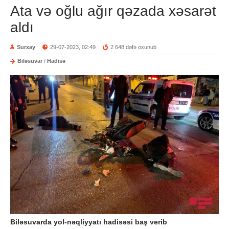
Ata və oğlu ağır qəzada xəsarət
aldı
Surxay
29-07-2023, 02:49
2 648 dəfə oxunub
Biləsuvar
/
Hadisə
Biləsuvarda yol-nəqliyyatı hadisəsi baş verib