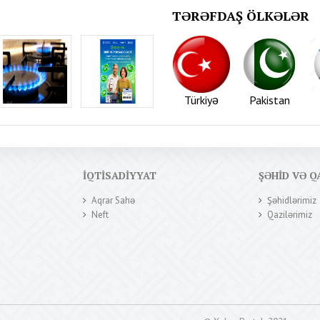
TƏRƏFDAŞ ÖLKƏLƏR
Türkiyə
Pakistan
İQTISADIYYAT
ŞƏHID VƏ Q
Aqrar Sahə
Şəhidlərimiz
Neft
Qazilərimiz