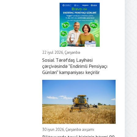
22 iyul 2026, Çərşənbə
Sosial Tərəfdaş Layihəsi
çərçivəsində "Endirimli Pensiyaçı
Günləri" kampaniyası keçirilir
30 iyun 2026, Çərşənbə axşamı