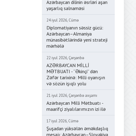
Azərbaycan dilinin əsrləri aşan
yaşarlıq salnaməsi
24 iyul 2026, Cümə
Diplomatiyanın səssiz gücü:
Azərbaycan–Almaniya
münasibətlərində yeni strateji
mərhələ
22 iyul 2026, Çərşənbə
AZƏRBAYCAN MİLLİ
MƏTBUATI - “Əkinçi” dən
Zəfər tarixinə: Milli oyanışın
və sözün işıqlı yolu
21 iyul 2026, Çərşənbə axşamı
Azərbaycan Milli Mətbuatı -
maarifçi ziyalılarımızın izi ilə
17 iyul 2026, Cümə
Şuşadan yüksələn əməkdaşlıq
mesajı: Azərbaycan–Slovakiya