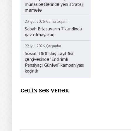
münasibətlərində yeni strateji
mərhələ
23 iyul 2026, Cümə axşamı
Sabah Biləsuvarın 7 kəndində
qaz olmayacaq
22 iyul 2026, Çərşənbə
Sosial Tərəfdaş Layihəsi
çərçivəsində "Endirimli
Pensiyaçı Günləri" kampaniyası
keçirilir
GƏLIN SƏS VERƏK