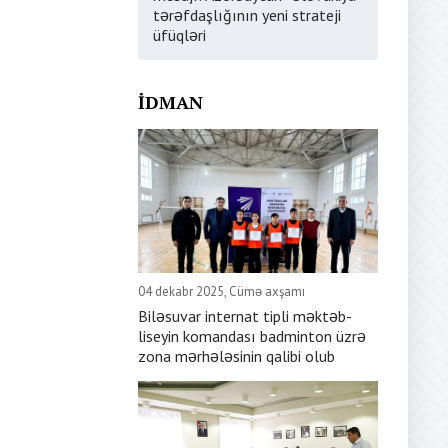
tərəfdaşlığının yeni strateji
üfüqləri
İDMAN
04 dekabr 2025, Cümə axşamı
Biləsuvar internat tipli məktəb-
liseyin komandası badminton üzrə
zona mərhələsinin qalibi olub