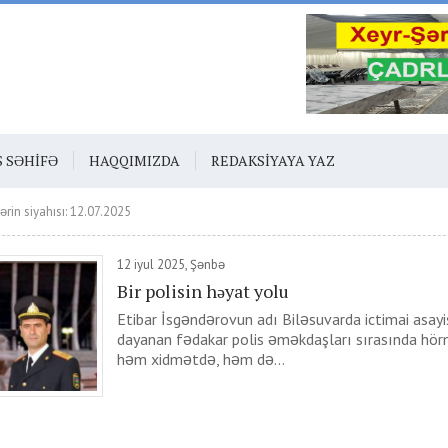
S SƏHIFƏ
HAQQIMIZDA
REDAKSIYAYA YAZ
ərin siyahısı: 12.07.2025
12 iyul 2025, Şənbə
Bir polisin həyat yolu
Etibar İsgəndərovun adı Biləsuvarda ictimai asayi
dayanan fədakar polis əməkdaşları sırasında hörmə
həm xidmətdə, həm də...