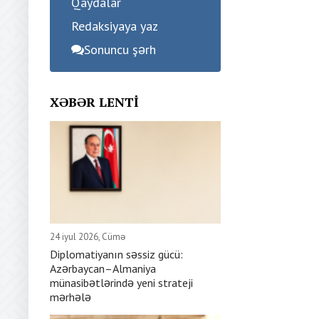
Qaydalar
Redaksiyaya yaz
Sonuncu şərh
XƏBƏR LENTI
24 iyul 2026, Cümə
Diplomatiyanın səssiz gücü:
Azərbaycan–Almaniya
münasibətlərində yeni strateji
mərhələ