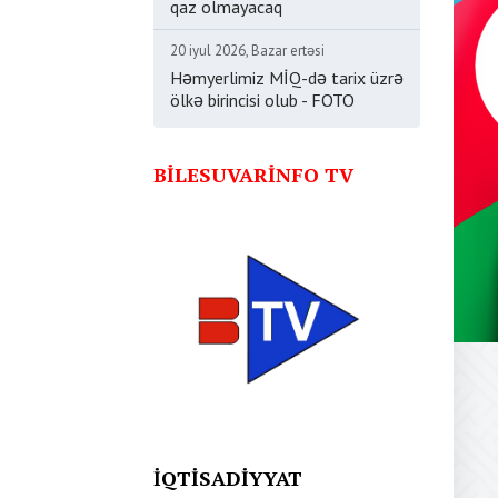
qaz olmayacaq
20 iyul 2026, Bazar ertəsi
Həmyerlimiz MİQ-də tarix üzrə
ölkə birincisi olub - FOTO
BILESUVARINFO TV
İQTISADIYYAT