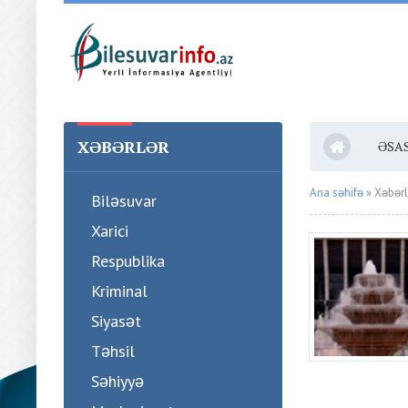
XƏBƏRLƏR
ƏSA
Ana səhifə
» Xəbərl
Biləsuvar
Xarici
Respublika
Kriminal
Siyasət
Təhsil
Səhiyyə