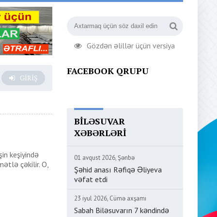
Gözdən əlillər üçün versiya
FACEBOOK QRUPU
GIRIŞ
BILƏSUVAR
XƏBƏRLƏRI
şin keşiyində
01 avqust 2026, Şənbə
tlə çəkilir. O,
Şəhid anası Rəfiqə Əliyeva
vəfat etdi
23 iyul 2026, Cümə axşamı
Sabah Biləsuvarın 7 kəndində