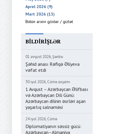
Aprel 2026 (9)
Mart 2026 (13)
Bütün arxivi göstər / gizlət
BILDIRIŞLƏR
01 avqust 2026, Şənbə
Şəhid anası Rəfiqə Əliyeva
vəfat etdi
30 iyul 2026, Cümə axşamı
1 Avqust – Azərbaycan Əlifbası
və Azərbaycan Dili Günü:
Azərbaycan dilinin əsrləri aşan
yaşarlıq salnaməsi
24 iyul 2026, Cümə
Diplomatiyanın səssiz gücü:
Azərbaycan–Almaniya