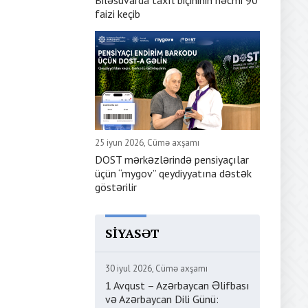
Biləsuvarda taxıl biçininin həcmi 90
faizi keçib
25 iyun 2026, Cümə axşamı
DOST mərkəzlərində pensiyaçılar
üçün “mygov” qeydiyyatına dəstək
göstərilir
SIYASƏT
30 iyul 2026, Cümə axşamı
1 Avqust – Azərbaycan Əlifbası
və Azərbaycan Dili Günü: