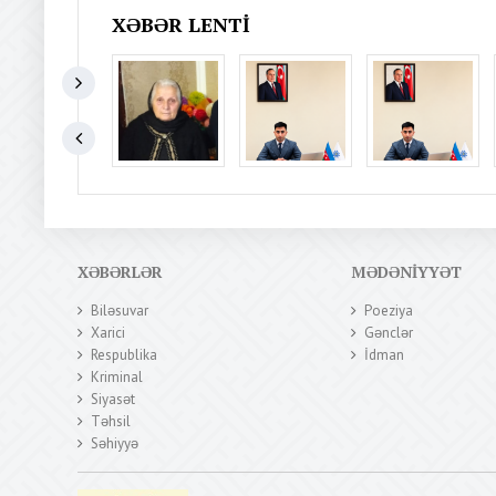
XƏBƏR LENTI
XƏBƏRLƏR
MƏDƏNIYYƏT
Biləsuvar
Poeziya
Xarici
Gənclər
Respublika
İdman
Kriminal
Siyasət
Təhsil
Səhiyyə