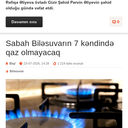
Rəfiqə Əliyeva övladı Gizir Şəhid Pərvin Əliyevin şəhid
olduğu gündə vəfat etdi.
Davamın oxu
0
Sabah Biləsuvarın 7 kəndində
qaz olmayacaq
Biql
23-07-2026, 14:28
1 219 dəfə oxunub
Biləsuvar