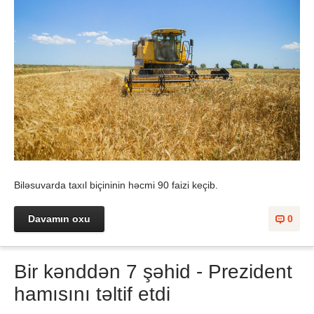
Biləsuvarda taxıl biçininin həcmi 90 faizi keçib.
Davamın oxu
0
Bir kənddən 7 şəhid - Prezident
hamısını təltif etdi