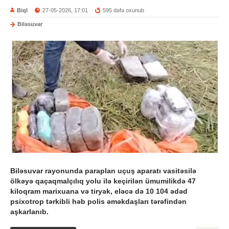
Biql
27-05-2026, 17:01
595 dəfə oxunub
Biləsuvar
Biləsuvar rayonunda paraplan uçuş aparatı vasitəsilə
ölkəyə qaçaqmalçılıq yolu ilə keçirilən ümumilikdə 47
kiloqram marixuana və tiryək, eləcə də 10 104 ədəd
psixotrop tərkibli həb polis əməkdaşları tərəfindən
aşkarlanıb.