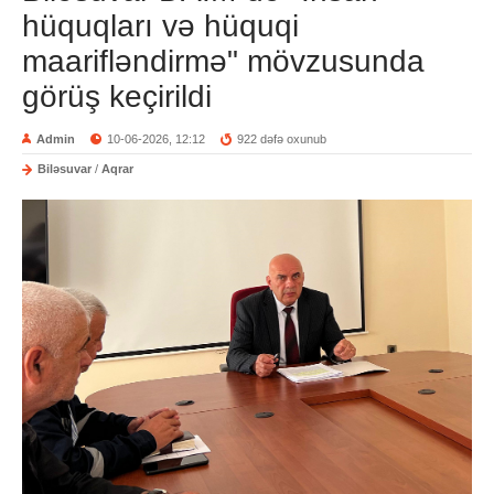
hüquqları və hüquqi
maarifləndirmə" mövzusunda
görüş keçirildi
Admin
10-06-2026, 12:12
922 dəfə oxunub
Biləsuvar
/
Aqrar