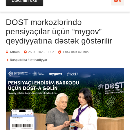
Davamın oxu
0
DOST mərkəzlərində
pensiyaçılar üçün “mygov”
qeydiyyatına dəstək göstərilir
Admin
25-06-2026, 11:02
1 844 dəfə oxunub
Respublika
/
İqtisadiyyat