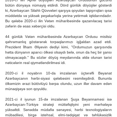
2016-cı ilin Aprel döyüşləri Azərbaycan Ordusunun gücünü
bütün dünyaya nümayiş etdirdi. Dörd günlük döyüşlər göstərdi
ki, Azərbaycan Silahlı Qüvvələri qarşıya qoyulan tapşırıqları qısa
müddətdə və yüksək peşəkarlıqla yerinə yetirmək iqtidarındadır.
Bu qələbə 2020-ci ilin Vətən müharibəsində qazanılacaq tarixi
zəfərin də əsas xəbərçisi oldu.
44 günlük Vətən müharibəsində Azərbaycan Ordusu misilsiz
qəhrəmanlıq göstərərək torpaqlarımızı işğaldan azad etdi.
Prezident İlham Əliyevin dediyi kimi, "Ordumuzun qarşısında
hətta dünyanın aparıcı ölkəsi olsaydı belə, onun da heç bir şansı
olmayacaqdı." Bu sözlər döyüş meydanında əldə olunan tarixi
nəticələrin real qiymətləndirilməsi idi.
2020-ci il noyabrın 10-da imzalanan üçtərəfli Bəyanat
Azərbaycanın hərbi-siyasi qələbəsini rəsmiləşdirdi. Bununla
ölkəmizin ərazi bütövlüyü bərpa olundu, uzun illər davam edən
münaqişəyə son qoyuldu.
2021-ci il iyunun 15-də imzalanan Şuşa Bəyannaməsi isə
Azərbaycan-Türkiyə strateji müttəfiqliyini yeni mərhələyə
yüksəltdi. Sənəddə müdafiə sənayesi, hərbi texnologiyaların
mübadiləsi, birgə istehsal, elmi-tədqiqat və təhlükəsizlik