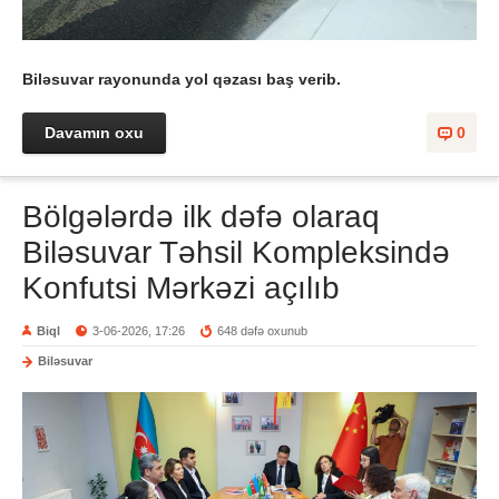
Biləsuvar rayonunda yol qəzası baş verib.
Davamın oxu
0
Bölgələrdə ilk dəfə olaraq
Biləsuvar Təhsil Kompleksində
Konfutsi Mərkəzi açılıb
Biql
3-06-2026, 17:26
648 dəfə oxunub
Biləsuvar