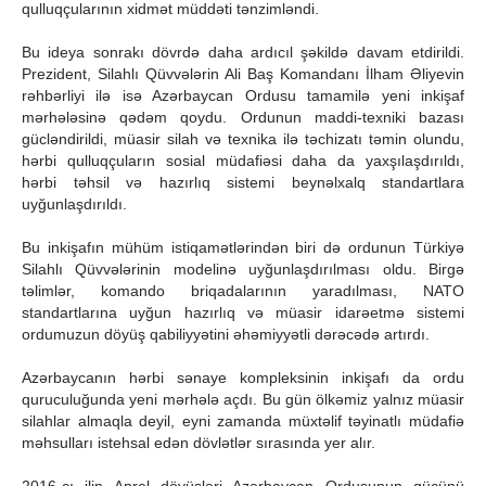
qulluqçularının xidmət müddəti tənzimləndi.
Bu ideya sonrakı dövrdə daha ardıcıl şəkildə davam etdirildi.
Prezident, Silahlı Qüvvələrin Ali Baş Komandanı İlham Əliyevin
rəhbərliyi ilə isə Azərbaycan Ordusu tamamilə yeni inkişaf
mərhələsinə qədəm qoydu. Ordunun maddi-texniki bazası
gücləndirildi, müasir silah və texnika ilə təchizatı təmin olundu,
hərbi qulluqçuların sosial müdafiəsi daha da yaxşılaşdırıldı,
hərbi təhsil və hazırlıq sistemi beynəlxalq standartlara
uyğunlaşdırıldı.
Bu inkişafın mühüm istiqamətlərindən biri də ordunun Türkiyə
Silahlı Qüvvələrinin modelinə uyğunlaşdırılması oldu. Birgə
təlimlər, komando briqadalarının yaradılması, NATO
standartlarına uyğun hazırlıq və müasir idarəetmə sistemi
ordumuzun döyüş qabiliyyətini əhəmiyyətli dərəcədə artırdı.
Azərbaycanın hərbi sənaye kompleksinin inkişafı da ordu
quruculuğunda yeni mərhələ açdı. Bu gün ölkəmiz yalnız müasir
silahlar almaqla deyil, eyni zamanda müxtəlif təyinatlı müdafiə
məhsulları istehsal edən dövlətlər sırasında yer alır.