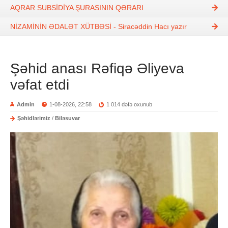
AQRAR SUBSİDİYA ŞURASININ QƏRARI
NİZAMİNİN ƏDALƏT XÜTBƏSİ - Siracəddin Hacı yazır
Şəhid anası Rəfiqə Əliyeva
vəfat etdi
Admin
1-08-2026, 22:58
1 014 dəfə oxunub
Şəhidlərimiz
/
Biləsuvar