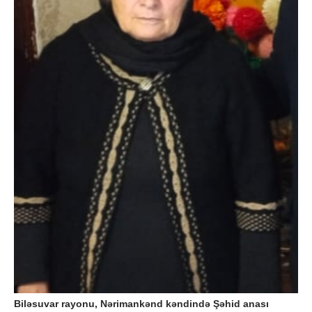
Biləsuvar rayonu, Nərimankənd kəndində Şəhid anası