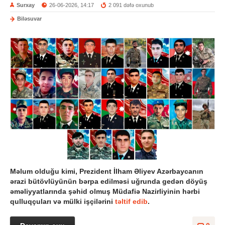
Surxay
26-06-2026, 14:17
2 091 dəfə oxunub
Biləsuvar
Məlum olduğu kimi, Prezident İlham Əliyev Azərbaycanın
ərazi bütövlüyünün bərpa edilməsi uğrunda gedən döyüş
əməliyyatlarında şəhid olmuş Müdafiə Nazirliyinin hərbi
qulluqçuları və mülki işçilərini
təltif edib
.