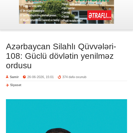
Azərbaycan Silahlı Qüvvələri-
108: Güclü dövlətin yenilməz
ordusu
Samir
26-06-2026, 15:01
374 dəfə oxunub
Siyasət