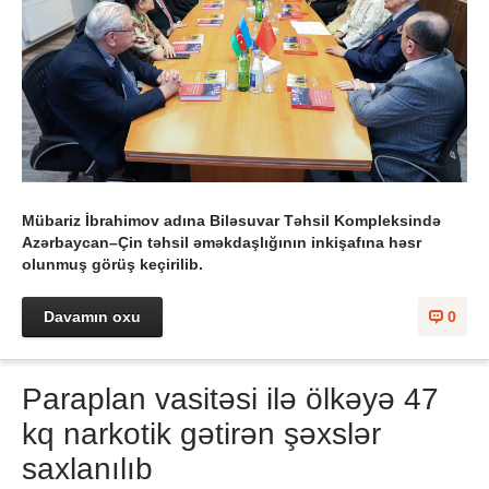
Mübariz İbrahimov adına Biləsuvar Təhsil Kompleksində
Azərbaycan–Çin təhsil əməkdaşlığının inkişafına həsr
olunmuş görüş keçirilib.
Davamın oxu
0
Paraplan vasitəsi ilə ölkəyə 47
kq narkotik gətirən şəxslər
saxlanılıb