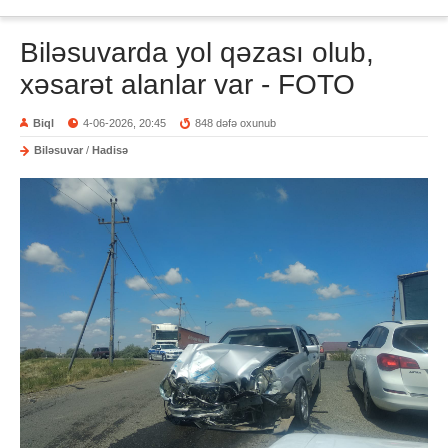
Biləsuvarda yol qəzası olub,
xəsarət alanlar var - FOTO
Biql
4-06-2026, 20:45
848 dəfə oxunub
Biləsuvar
/
Hadisə