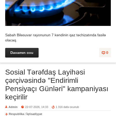
Sabah Biləsuvar rayonunun 7 kəndinin qaz təchizatında fasilə
olacaq.
Davamın oxu
0
Sosial Tərəfdaş Layihəsi
çərçivəsində "Endirimli
Pensiyaçı Günləri" kampaniyası
keçirilir
Admin
22-07-2026, 14:33
1 316 dəfə oxunub
Respublika
/
İqtisadiyyat