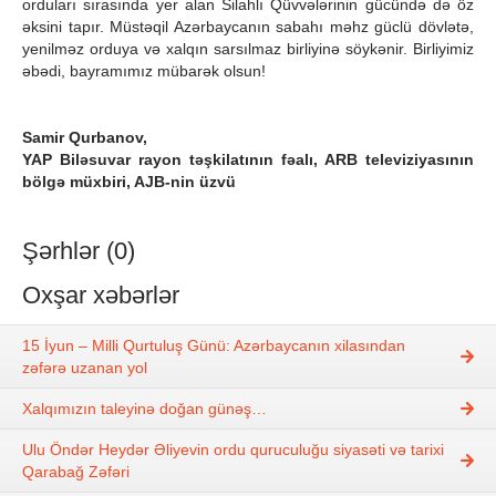
orduları sırasında yer alan Silahlı Qüvvələrinin gücündə də öz
əksini tapır. Müstəqil Azərbaycanın sabahı məhz güclü dövlətə,
yenilməz orduya və xalqın sarsılmaz birliyinə söykənir. Birliyimiz
əbədi, bayramımız mübarək olsun!
Samir Qurbanov,
YAP Biləsuvar rayon təşkilatının fəalı, ARB televiziyasının
bölgə müxbiri, AJB-nin üzvü
Şərhlər (0)
Oxşar xəbərlər
15 İyun – Milli Qurtuluş Günü: Azərbaycanın xilasından
zəfərə uzanan yol
Xalqımızın taleyinə doğan günəş…
Ulu Öndər Heydər Əliyevin ordu quruculuğu siyasəti və tarixi
Qarabağ Zəfəri