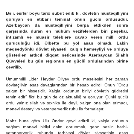
Bəli, əsrlər boyu tarix sübut edib ki, dövlətin müstəqilliyini
qoruyan ən etibarlı təminat onun güclü ordusudur.
Azərbaycan da müstəqilliyini bərpa etdikdən sonra
qarşısında duran ən mühüm vəzifələrdən biri peşəkar,
intizamlı və müasir tələblərə cavab verən milli ordu
quruculuğu idi. Əlbəttə bu yol asan olmadı. Lakin
məqsədyönlü dövlət siyasəti, xalqın həmrəyliyi və orduya
göstərilən ardıcıl diqqət nəticəsində Azərbaycan Silahlı
Qüvvələri bu gün regionun ən güclü ordularından birinə
çevrilib.
Ümummilli Lider Heydər Əliyev ordu məsələsini hər zaman
dövlətçiliyin əsas dayaqlarından biri hesab edirdi. Onun "Ordu
xalqın bir hissəsidir. Xalqla ordunun birliyi dövlətin qüdrətini
təmin edir" fikri bu gün də öz aktuallığını qoruyur. Çünki güclü
ordu yalnız silah və texnika ilə deyil, xalqın ona olan etimadı,
mənəvi dəstəyi və vətənpərvərlik ruhu ilə formalaşır.
Məhz buna görə Ulu Öndər qeyd edirdi ki, xalqla ordunun
sağlam mənəvi birliyi daim qorunmalı, gənc nəslin hərbi-
vətənpərvərlik ruhunda tərbiyəsi dövlət siyasətinin əsas