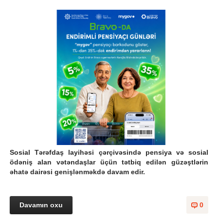
Sosial Tərəfdaş layihəsi çərçivəsində pensiya və sosial
ödəniş alan vətəndaşlar üçün tətbiq edilən güzəştlərin
əhatə dairəsi genişlənməkdə davam edir.
Davamın oxu
0