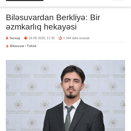
Biləsuvardan Berkliyə: Bir
əzmkarlıq hekayəsi
Surxay
18-05-2026, 17:35
1 344 dəfə oxunub
Biləsuvar
/
Təhsil