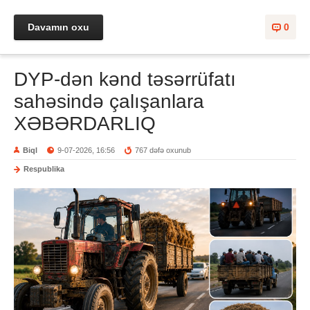
Davamın oxu
0
DYP-dən kənd təsərrüfatı
sahəsində çalışanlara
XƏBƏRDARLIQ
Biql
9-07-2026, 16:56
767 dəfə oxunub
Respublika