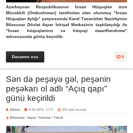
Azərbaycan Respublikasının İnsan Hüquqları üzrə
Müvəkkili (Ombudsman) tərəfindən elan olunmuş "İnsan
Hüquqları Aylığı" çərçivəsində Kənd Təsərrüfatı Nazirliyinin
Biləsuvar Dövlət Aqrar İnkişaf Mərkəzinin təşkilatçılığı ilə
"İnsan hüquqlarının və hüquqi maarifləndirmə"
mövzusunda görüş keçirilib.
Davamın oxu
0
Sən də peşəyə gəl, peşənin
peşəkarı ol adlı “Açıq qapı”
günü keçirildi
Admin
9-06-2026, 17:37
901 dəfə oxunub
Biləsuvar
/
Aqrar
/
Gənclər
/
Təhsil