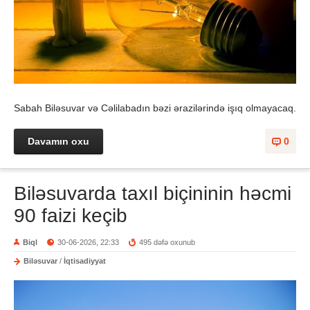
Sabah Biləsuvar və Cəlilabadın bəzi ərazilərində işıq olmayacaq.
Davamın oxu
0
Biləsuvarda taxıl biçininin həcmi
90 faizi keçib
Biql
30-06-2026, 22:33
495 dəfə oxunub
Biləsuvar
/
İqtisadiyyat