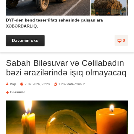
DYP-dən kənd təsərrüfatı sahəsində çalışanlara
XƏBƏRDARLIQ.
Davamın oxu
0
Sabah Biləsuvar və Cəlilabadın
bəzi ərazilərində işıq olmayacaq
Biql
7-07-2026, 23:28
1 282 dəfə oxunub
Biləsuvar