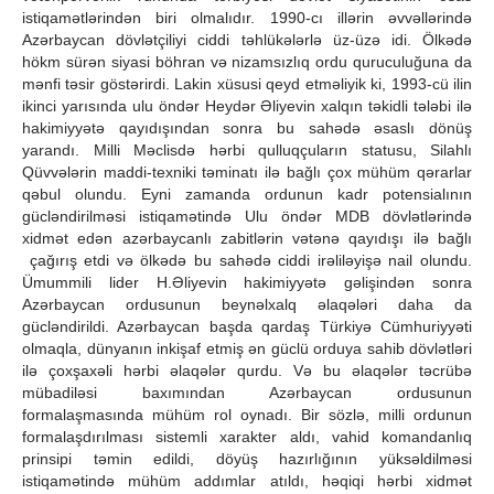
istiqamətlərindən biri olmalıdır. 1990-cı illərin əvvəllərində
Azərbaycan dövlətçiliyi ciddi təhlükələrlə üz-üzə idi. Ölkədə
hökm sürən siyasi böhran və nizamsızlıq ordu quruculuğuna da
mənfi təsir göstərirdi. Lakin xüsusi qeyd etməliyik ki, 1993-cü ilin
ikinci yarısında ulu öndər Heydər Əliyevin xalqın təkidli tələbi ilə
hakimiyyətə qayıdışından sonra bu sahədə əsaslı dönüş
yarandı. Milli Məclisdə hərbi qulluqçuların statusu, Silahlı
Qüvvələrin maddi-texniki təminatı ilə bağlı çox mühüm qərarlar
qəbul olundu. Eyni zamanda ordunun kadr potensialının
gücləndirilməsi istiqamətində Ulu öndər MDB dövlətlərində
xidmət edən azərbaycanlı zabitlərin vətənə qayıdışı ilə bağlı
çağırış etdi və ölkədə bu sahədə ciddi irəliləyişə nail olundu.
Ümummili lider H.Əliyevin hakimiyyətə gəlişindən sonra
Azərbaycan ordusunun beynəlxalq əlaqələri daha da
gücləndirildi. Azərbaycan başda qardaş Türkiyə Cümhuriyyəti
olmaqla, dünyanın inkişaf etmiş ən güclü orduya sahib dövlətləri
ilə çoxşaxəli hərbi əlaqələr qurdu. Və bu əlaqələr təcrübə
mübadiləsi baxımından Azərbaycan ordusunun
formalaşmasında mühüm rol oynadı. Bir sözlə, milli ordunun
formalaşdırılması sistemli xarakter aldı, vahid komandanlıq
prinsipi təmin edildi, döyüş hazırlığının yüksəldilməsi
istiqamətində mühüm addımlar atıldı, həqiqi hərbi xidmət