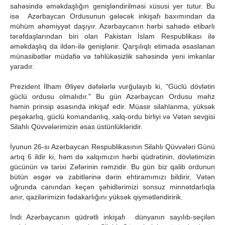
sahəsində əməkdaşlığın genişləndirilməsi xüsusi yer tutur. Bu
isə Azərbaycan Ordusunun gələcək inkişafı baxımından da
mühüm əhəmiyyət daşıyır. Azərbaycanın hərbi sahədə etibarlı
tərəfdaşlarından biri olan Pakistan İslam Respublikası ilə
əməkdaşlıq da ildən-ilə genişlənir. Qarşılıqlı etimada əsaslanan
münasibətlər müdafiə və təhlükəsizlik sahəsində yeni imkanlar
yaradır.
Prezident İlham Əliyev dəfələrlə vurğulayıb ki, "Güclü dövlətin
güclü ordusu olmalıdır." Bu gün Azərbaycan Ordusu məhz
həmin prinsip əsasında inkişaf edir. Müasir silahlanma, yüksək
peşəkarlıq, güclü komandanlıq, xalq-ordu birliyi və Vətən sevgisi
Silahlı Qüvvələrimizin əsas üstünlükləridir.
İyunun 26-sı Azərbaycan Respublikasının Silahlı Qüvvələri Günü
artıq 6 ildir ki, həm də xalqımızın hərbi qüdrətinin, dövlətimizin
gücünün və tarixi Zəfərinin rəmzidir. Bu gün biz qalib ordunun
bütün əsgər və zabitlərinə dərin ehtiramımızı bildirir, Vətən
uğrunda canından keçən şəhidlərimizi sonsuz minnətdarlıqla
anır, qazilərimizin fədakarlığını yüksək qiymətləndiririk.
İndi Azərbaycanın qüdrətli inkişafı dünyanın sayılıb-seçilən