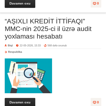
Davamın oxu
0
“AŞIXLI KREDİT İTTİFAQI”
MMC-nin 2025-ci il üzrə audit
yoxlaması hesabatı
Biql
22-05-2026, 15:33
568 dəfə oxunub
Respublika
Davamın oxu
0