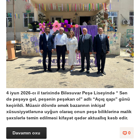
4 iyun 2026-cı il tarixində Biləsuvar Peşə Liseyində “ Sən
də peşəyə gəl, peşənin peşəkarı ol” adlı “Açıq qapı” günü
keçirildi.
Müasir dövrdə əmək bazarının inkişaf
xüsusiyyətlərunə uyğun olaraq onun peşə biliklərinə malik
şəxslərlə təmin edilməsi kifayət qədər aktuallıq kəsb edir.
Davamın oxu
0