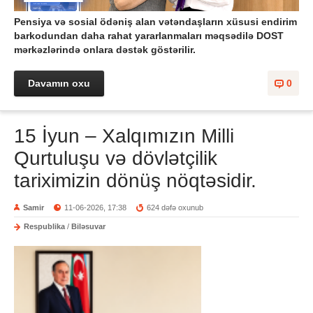
Pensiya və sosial ödəniş alan vətəndaşların xüsusi endirim
barkodundan daha rahat yararlanmaları məqsədilə DOST
mərkəzlərində onlara dəstək göstərilir.
Davamın oxu
0
15 İyun – Xalqımızın Milli
Qurtuluşu və dövlətçilik
tariximizin dönüş nöqtəsidir.
Samir
11-06-2026, 17:38
624 dəfə oxunub
Respublika
/
Biləsuvar