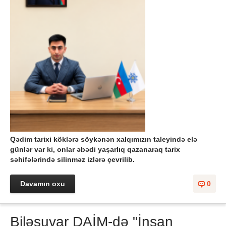
Qədim tarixi köklərə söykənən xalqımızın taleyində elə
günlər var ki, onlar əbədi yaşarlıq qazanaraq tarix
səhifələrində silinməz izlərə çevrilib.
Davamın oxu
0
Biləsuvar DAİM-də "İnsan