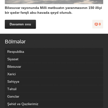
Biləsuvar rayonunda Milli mətbuatın yaranmasının 150 illiyi
bir qədər fərqli abu-havada qeyd olunub.
Davamın oxu
0
Bölmələr
Respublika
Siyasət
Biləsuvar
Xarici
Səhiyyə
Təhsil
Gənclər
Şəhid və Qazilərimiz