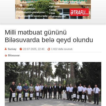
Milli mətbuat gününü
Biləsuvarda belə qeyd olundu
Surxay
22-07-2025, 22:40
1 822 dəfə oxunub
Biləsuvar