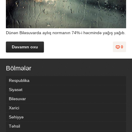
Dünən Biləsuvarda aylıq normanın 74%-i həcmində yağış yağıb.
Davamın oxu
0
Bölmələr
Respublika
Siyasət
Biləsuvar
Xarici
Səhiyyə
Təhsil