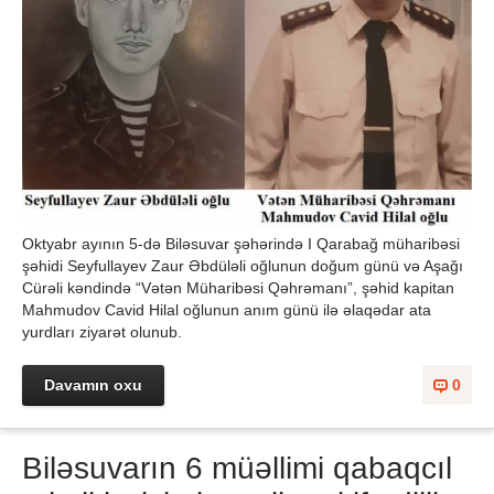
Oktyabr ayının 5-də Biləsuvar şəhərində I Qarabağ müharibəsi
şəhidi Seyfullayev Zaur Əbdüləli oğlunun doğum günü və Aşağı
Cürəli kəndində “Vətən Müharibəsi Qəhrəmanı”, şəhid kapitan
Mahmudov Cavid Hilal oğlunun anım günü ilə əlaqədar ata
yurdları ziyarət olunub.
Davamın oxu
0
Biləsuvarın 6 müəllimi qabaqcıl