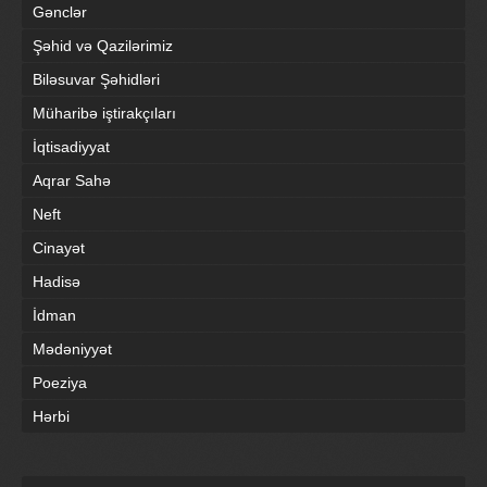
Gənclər
Şəhid və Qazilərimiz
Biləsuvar Şəhidləri
Müharibə iştirakçıları
İqtisadiyyat
Aqrar Sahə
Neft
Cinayət
Hadisə
İdman
Mədəniyyət
Poeziya
Hərbi