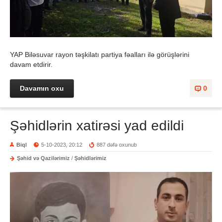
YAP Biləsuvar rayon təşkilatı partiya fəalları ilə görüşlərini
davam etdirir.
Davamın oxu
0
Şəhidlərin xatirəsi yad edildi
Biql
5-10-2023, 20:12
887 dəfə oxunub
Şəhid və Qazilərimiz
/
Şəhidlərimiz