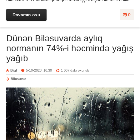
Davamın oxu
0
Dünən Biləsuvarda aylıq
normanın 74%-i həcmində yağış
yağıb
Biql
5-10-2023, 10:30
1 067 dəfə oxunub
Biləsuvar