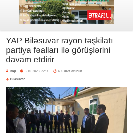
YAP Biləsuvar rayon təşkilatı
partiya fəalları ilə görüşlərini
davam etdirir
Biql
5-10-2023, 22:00
459 dəfə oxunub
Biləsuvar