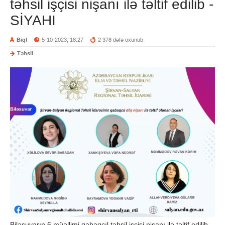
təhsil işçisi nişanı ilə təltif edilib -
SİYAHI
Biql
5-10-2023, 18:27
2 378 dəfə oxunub
Təhsil
Biləsuvarın 6 müəllimi qabaqcıl təhsil işçisi nişanı ilə təltif edilib.