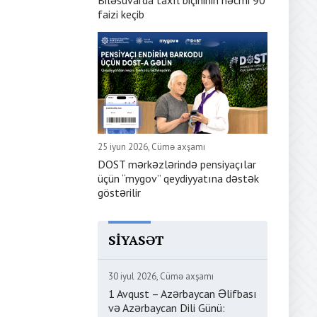
Biləsuvarda taxıl biçininin həcmi 90
faizi keçib
25 iyun 2026, Cümə axşamı
DOST mərkəzlərində pensiyaçılar
üçün “mygov” qeydiyyatına dəstək
göstərilir
SIYASƏT
30 iyul 2026, Cümə axşamı
1 Avqust – Azərbaycan Əlifbası
və Azərbaycan Dili Günü: