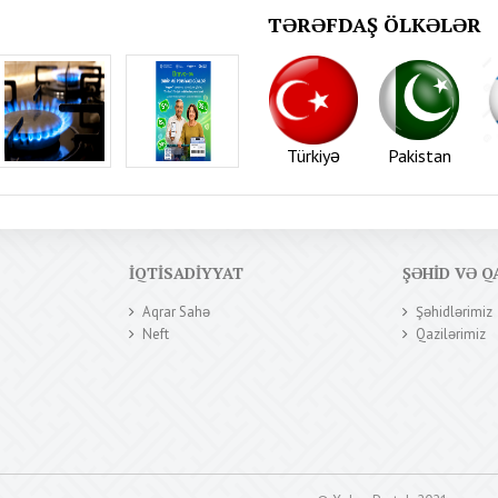
TƏRƏFDAŞ ÖLKƏLƏR
Türkiyə
Pakistan
İQTISADIYYAT
ŞƏHID VƏ Q
Aqrar Sahə
Şəhidlərimiz
Neft
Qazilərimiz