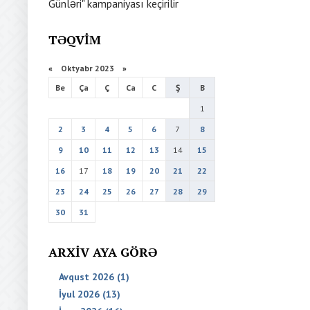
Günləri" kampaniyası keçirilir
TƏQVIM
«
Oktyabr 2023
»
Be
Ça
Ç
Ca
C
Ş
B
1
2
3
4
5
6
7
8
9
10
11
12
13
14
15
16
17
18
19
20
21
22
23
24
25
26
27
28
29
30
31
ARXIV AYA GÖRƏ
Avqust 2026 (1)
İyul 2026 (13)