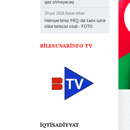
qaz olmayacaq
20 iyul 2026, Bazar ertəsi
Həmyerlimiz MİQ-də tarix üzrə
ölkə birincisi olub - FOTO
BILESUVARINFO TV
İQTISADIYYAT