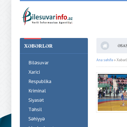
XƏBƏRLƏR
ƏSA
Ana səhifə
» Xəbərl
Biləsuvar
Xarici
Respublika
Kriminal
Siyasət
Təhsil
Səhiyyə