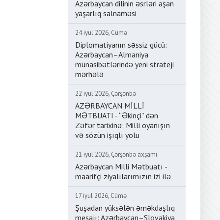
Azərbaycan dilinin əsrləri aşan
yaşarlıq salnaməsi
24 iyul 2026, Cümə
Diplomatiyanın səssiz gücü:
Azərbaycan–Almaniya
münasibətlərində yeni strateji
mərhələ
22 iyul 2026, Çərşənbə
AZƏRBAYCAN MİLLİ
MƏTBUATI - “Əkinçi” dən
Zəfər tarixinə: Milli oyanışın
və sözün işıqlı yolu
21 iyul 2026, Çərşənbə axşamı
Azərbaycan Milli Mətbuatı -
maarifçi ziyalılarımızın izi ilə
17 iyul 2026, Cümə
Şuşadan yüksələn əməkdaşlıq
mesajı: Azərbaycan–Slovakiya