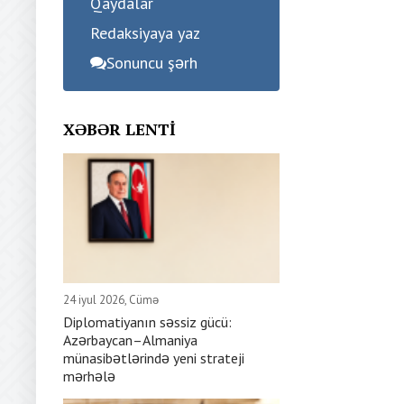
Qaydalar
Redaksiyaya yaz
Sonuncu şərh
XƏBƏR LENTI
24 iyul 2026, Cümə
Diplomatiyanın səssiz gücü:
Azərbaycan–Almaniya
münasibətlərində yeni strateji
mərhələ