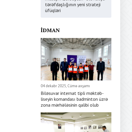
tərəfdaşlığının yeni strateji
üfüqləri
İDMAN
04 dekabr 2025, Cümə axşamı
Biləsuvar internat tipli məktəb-
liseyin komandası badminton üzrə
zona mərhələsinin qalibi olub