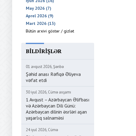
İyun 2026 (16)
May 2026 (7)
Aprel 2026 (9)
Mart 2026 (13)
Bütün arxivi göstər / gizlət
BILDIRIŞLƏR
01 avqust 2026, Şənbə
Şəhid anası Rəfiqə Əliyeva
vəfat etdi
30 iyul 2026, Cümə axşamı
1 Avqust – Azərbaycan Əlifbası
və Azərbaycan Dili Günü:
Azərbaycan dilinin əsrləri aşan
yaşarlıq salnaməsi
24 iyul 2026, Cümə