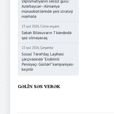
Diplomatiyanın səssiz gücü:
Azərbaycan–Almaniya
münasibətlərində yeni strateji
mərhələ
23 iyul 2026, Cümə axşamı
Sabah Biləsuvarın 7 kəndində
qaz olmayacaq
22 iyul 2026, Çərşənbə
Sosial Tərəfdaş Layihəsi
çərçivəsində "Endirimli
Pensiyaçı Günləri" kampaniyası
keçirilir
GƏLIN SƏS VERƏK