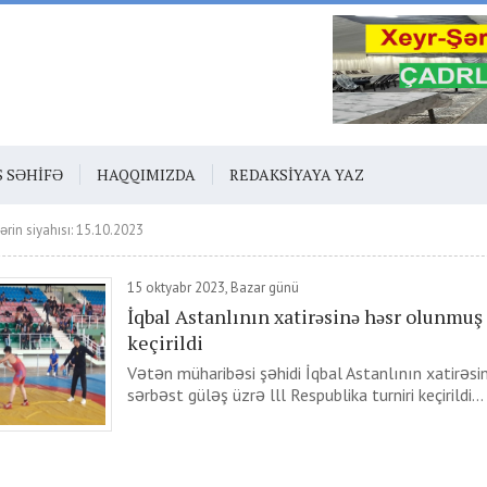
S SƏHIFƏ
HAQQIMIZDA
REDAKSIYAYA YAZ
ərin siyahısı: 15.10.2023
15 oktyabr 2023, Bazar günü
İqbal Astanlının xatirəsinə həsr olunmuş 
keçirildi
Vətən müharibəsi şəhidi İqbal Astanlının xatirəs
sərbəst güləş üzrə lll Respublika turniri keçirildi...