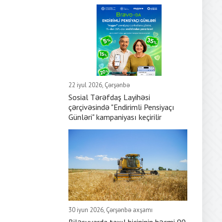
22 iyul 2026, Çərşənbə
Sosial Tərəfdaş Layihəsi
çərçivəsində "Endirimli Pensiyaçı
Günləri" kampaniyası keçirilir
30 iyun 2026, Çərşənbə axşamı