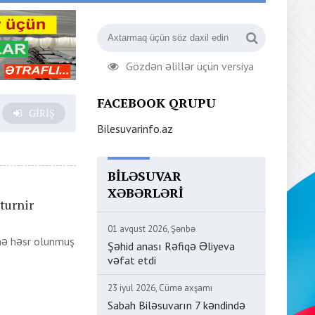
Gözdən əlillər üçün versiya
FACEBOOK QRUPU
GIRIŞ
Bilesuvarinfo.az
BILƏSUVAR
XƏBƏRLƏRI
turnir
01 avqust 2026, Şənbə
inə həsr olunmuş
Şəhid anası Rəfiqə Əliyeva
vəfat etdi
23 iyul 2026, Cümə axşamı
Sabah Biləsuvarın 7 kəndində