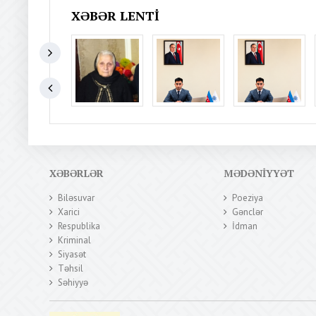
XƏBƏR LENTI
XƏBƏRLƏR
MƏDƏNIYYƏT
Biləsuvar
Poeziya
Xarici
Gənclər
Respublika
İdman
Kriminal
Siyasət
Təhsil
Səhiyyə