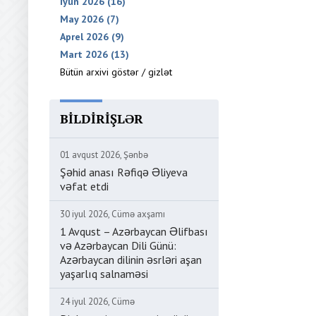
İyun 2026 (16)
May 2026 (7)
Aprel 2026 (9)
Mart 2026 (13)
Bütün arxivi göstər / gizlət
BILDIRIŞLƏR
01 avqust 2026, Şənbə
Şəhid anası Rəfiqə Əliyeva
vəfat etdi
30 iyul 2026, Cümə axşamı
1 Avqust – Azərbaycan Əlifbası
və Azərbaycan Dili Günü:
Azərbaycan dilinin əsrləri aşan
yaşarlıq salnaməsi
24 iyul 2026, Cümə