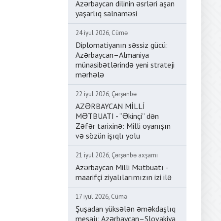
Azərbaycan dilinin əsrləri aşan
yaşarlıq salnaməsi
24 iyul 2026, Cümə
Diplomatiyanın səssiz gücü:
Azərbaycan–Almaniya
münasibətlərində yeni strateji
mərhələ
22 iyul 2026, Çərşənbə
AZƏRBAYCAN MİLLİ
MƏTBUATI - “Əkinçi” dən
Zəfər tarixinə: Milli oyanışın
və sözün işıqlı yolu
21 iyul 2026, Çərşənbə axşamı
Azərbaycan Milli Mətbuatı -
maarifçi ziyalılarımızın izi ilə
17 iyul 2026, Cümə
Şuşadan yüksələn əməkdaşlıq
mesajı: Azərbaycan–Slovakiya