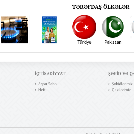
TƏRƏFDAŞ ÖLKƏLƏR
Türkiyə
Pakistan
İQTISADIYYAT
ŞƏHID VƏ Q
Aqrar Sahə
Şəhidlərimiz
Neft
Qazilərimiz