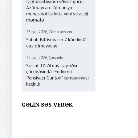
Diplomatiyanın səssiz gücü:
Azərbaycan–Almaniya
münasibətlərində yeni strateji
mərhələ
23 iyul 2026, Cümə axşamı
Sabah Biləsuvarın 7 kəndində
qaz olmayacaq
22 iyul 2026, Çərşənbə
Sosial Tərəfdaş Layihəsi
çərçivəsində "Endirimli
Pensiyaçı Günləri" kampaniyası
keçirilir
GƏLIN SƏS VERƏK