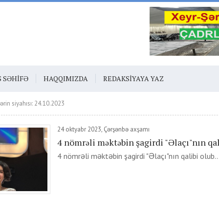
S SƏHIFƏ
HAQQIMIZDA
REDAKSIYAYA YAZ
ərin siyahısı: 24.10.2023
24 oktyabr 2023, Çərşənbə axşamı
4 nömrəli məktəbin şagirdi "Əlaçı"nın qal
4 nömrəli məktəbin şagirdi "Əlaçı"nın qalibi olub...