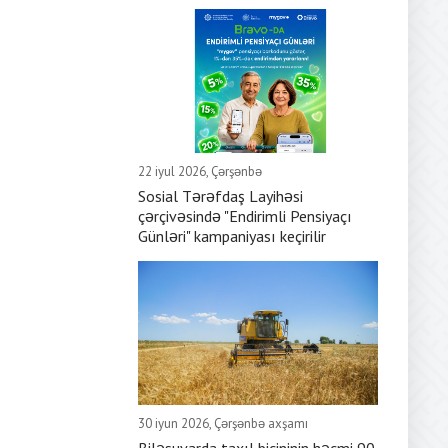
22 iyul 2026, Çərşənbə
Sosial Tərəfdaş Layihəsi
çərçivəsində "Endirimli Pensiyaçı
Günləri" kampaniyası keçirilir
30 iyun 2026, Çərşənbə axşamı