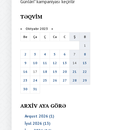
Günləri" kampaniyası keçirilir
TƏQVIM
«
Oktyabr 2023
»
Be
Ça
Ç
Ca
C
Ş
B
1
2
3
4
5
6
7
8
9
10
11
12
13
14
15
16
17
18
19
20
21
22
23
24
25
26
27
28
29
30
31
ARXIV AYA GÖRƏ
Avqust 2026 (1)
İyul 2026 (13)