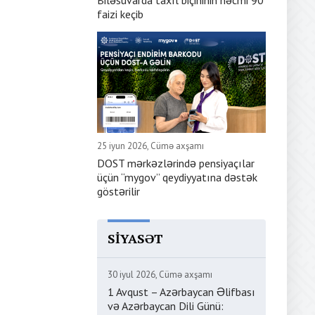
Biləsuvarda taxıl biçininin həcmi 90
faizi keçib
25 iyun 2026, Cümə axşamı
DOST mərkəzlərində pensiyaçılar
üçün “mygov” qeydiyyatına dəstək
göstərilir
SIYASƏT
30 iyul 2026, Cümə axşamı
1 Avqust – Azərbaycan Əlifbası
və Azərbaycan Dili Günü: