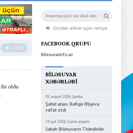
Gözdən əlillər üçün versiya
FACEBOOK QRUPU
GIRIŞ
Bilesuvarinfo.az
BILƏSUVAR
XƏBƏRLƏRI
ibi oldu
.
01 avqust 2026, Şənbə
Şəhid anası Rəfiqə Əliyeva
vəfat etdi
23 iyul 2026, Cümə axşamı
Sabah Biləsuvarın 7 kəndində