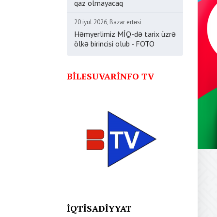
qaz olmayacaq
20 iyul 2026, Bazar ertəsi
Həmyerlimiz MİQ-də tarix üzrə
ölkə birincisi olub - FOTO
BILESUVARINFO TV
İQTISADIYYAT