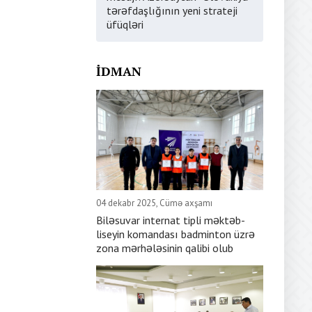
tərəfdaşlığının yeni strateji
üfüqləri
İDMAN
04 dekabr 2025, Cümə axşamı
Biləsuvar internat tipli məktəb-
liseyin komandası badminton üzrə
zona mərhələsinin qalibi olub