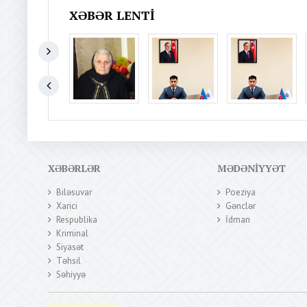
XƏBƏR LENTI
XƏBƏRLƏR
MƏDƏNIYYƏT
Biləsuvar
Poeziya
Xarici
Gənclər
Respublika
İdman
Kriminal
Siyasət
Təhsil
Səhiyyə