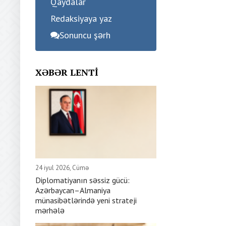
Qaydalar
Redaksiyaya yaz
Sonuncu şərh
XƏBƏR LENTI
24 iyul 2026, Cümə
Diplomatiyanın səssiz gücü:
Azərbaycan–Almaniya
münasibətlərində yeni strateji
mərhələ