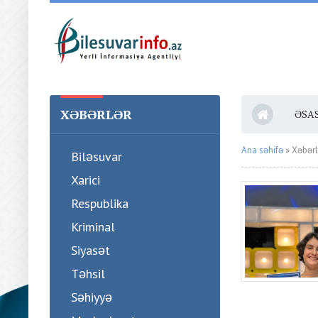
XƏBƏRLƏR
ƏSA
Ana səhifə
» Xəbərl
Biləsuvar
Xarici
Respublika
Kriminal
Siyasət
Təhsil
Səhiyyə