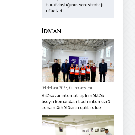
tərəfdaşlığının yeni strateji
üfüqləri
İDMAN
04 dekabr 2025, Cümə axşamı
Biləsuvar internat tipli məktəb-
liseyin komandası badminton üzrə
zona mərhələsinin qalibi olub