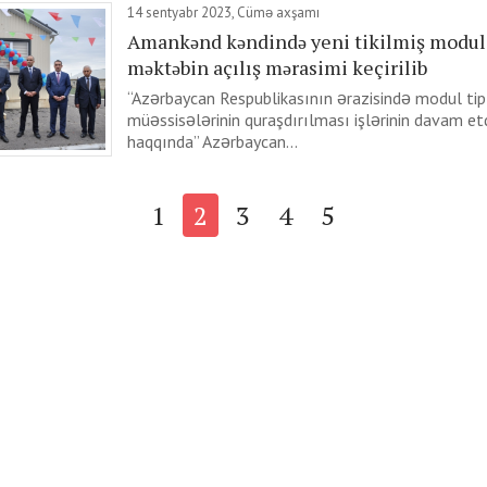
14 sentyabr 2023, Cümə axşamı
Amankənd kəndində yeni tikilmiş modul 
məktəbin açılış mərasimi keçirilib
“Azərbaycan Respublikasının ərazisində modul tipl
müəssisələrinin quraşdırılması işlərinin davam et
haqqında” Azərbaycan...
1
2
3
4
5