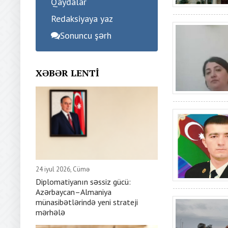
Qaydalar
Redaksiyaya yaz
Sonuncu şərh
XƏBƏR LENTI
24 iyul 2026, Cümə
Diplomatiyanın səssiz gücü:
Azərbaycan–Almaniya
münasibətlərində yeni strateji
mərhələ