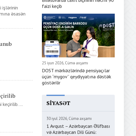
Biləsuvarda taxıl biçininin həcmi 90
faizi keçib
 işlərinin
amına əsasən
lunub
25 iyun 2026, Cümə axşamı
DOST mərkəzlərində pensiyaçılar
üçün “mygov” qeydiyyatına dəstək
göstərilir
çirilib
SIYASƏT
çirilib. ...
30 iyul 2026, Cümə axşamı
1 Avqust – Azərbaycan Əlifbası
və Azərbaycan Dili Günü: