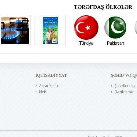
TƏRƏFDAŞ ÖLKƏLƏR
Türkiyə
Pakistan
İQTISADIYYAT
ŞƏHID VƏ Q
Aqrar Sahə
Şəhidlərimiz
Neft
Qazilərimiz