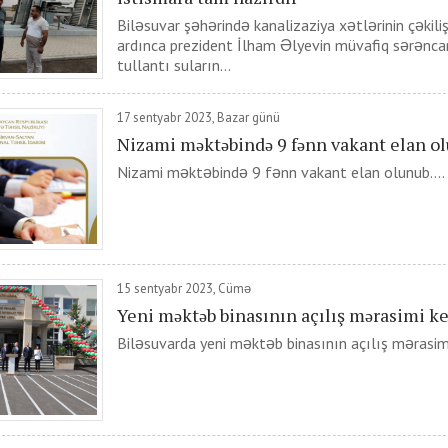
Biləsuvar şəhərində kanalizaziya xətlərinin çəkilişi
ardınca prezident İlham Əlyevin müvafiq sərənc
tullantı suların...
17 sentyabr 2023, Bazar günü
Nizami məktəbində 9 fənn vakant elan o
Nizami məktəbində 9 fənn vakant elan olunub....
15 sentyabr 2023, Cümə
Yeni məktəb binasının açılış mərasimi ke
Biləsuvarda yeni məktəb binasının açılış mərasimi ke