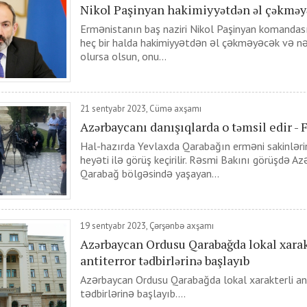
Nikol Paşinyan hakimiyyətdən əl çəkməy
Ermənistanın baş naziri Nikol Paşinyan komandasın
heç bir halda hakimiyyətdən əl çəkməyəcək və nə
olursa olsun, onu...
21 sentyabr 2023, Cümə axşamı
Azərbaycanı danışıqlarda o təmsil edir - 
Hal-hazırda Yevlaxda Qarabağın erməni sakinlər
heyəti ilə görüş keçirilir. Rəsmi Bakını görüşdə A
Qarabağ bölgəsində yaşayan...
19 sentyabr 2023, Çərşənbə axşamı
Azərbaycan Ordusu Qarabağda lokal xarak
antiterror tədbirlərinə başlayıb
Azərbaycan Ordusu Qarabağda lokal xarakterli an
tədbirlərinə başlayıb....