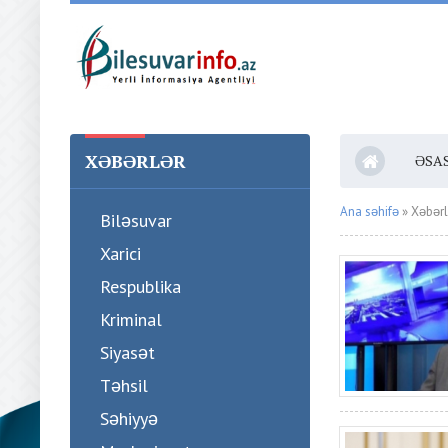
XƏBƏRLƏR
ƏSA
Ana səhifə
» Xəbərlə
Biləsuvar
Xarici
Respublika
Kriminal
Siyasət
Təhsil
Səhiyyə