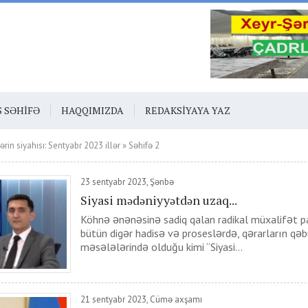
S SƏHIFƏ
HAQQIMIZDA
REDAKSIYAYA YAZ
rin siyahısı: Sentyabr 2023 illər » Səhifə 2
23 sentyabr 2023, Şənbə
Siyasi mədəniyyətdən uzaq...
Köhnə ənənəsinə sadiq qalan radikal müxalifət pa
bütün digər hadisə və proseslərdə, qərarların qəb
məsələlərində olduğu kimi “Siyasi...
21 sentyabr 2023, Cümə axşamı