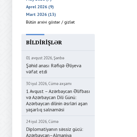
Aprel 2026 (9)
Mart 2026 (13)
Bütün arxivi göstər / gizlət
BILDIRIŞLƏR
01 avqust 2026, Şənbə
Şəhid anası Rəfiqə Əliyeva
vəfat etdi
30 iyul 2026, Cümə axşamı
1 Avqust – Azərbaycan Əlifbası
və Azərbaycan Dili Günü:
Azərbaycan dilinin əsrləri aşan
yaşarlıq salnaməsi
24 iyul 2026, Cümə
Diplomatiyanın səssiz gücü:
Azərbaycan–Almaniya