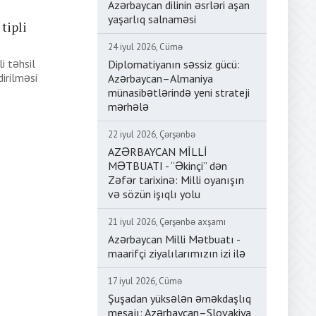
Azərbaycan dilinin əsrləri aşan
yaşarlıq salnaməsi
tipli
24 iyul 2026, Cümə
i təhsil
Diplomatiyanın səssiz gücü:
dirilməsi
Azərbaycan–Almaniya
münasibətlərində yeni strateji
mərhələ
22 iyul 2026, Çərşənbə
AZƏRBAYCAN MİLLİ
MƏTBUATI - “Əkinçi” dən
Zəfər tarixinə: Milli oyanışın
və sözün işıqlı yolu
21 iyul 2026, Çərşənbə axşamı
Azərbaycan Milli Mətbuatı -
maarifçi ziyalılarımızın izi ilə
17 iyul 2026, Cümə
Şuşadan yüksələn əməkdaşlıq
mesajı: Azərbaycan–Slovakiya