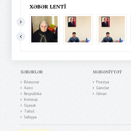
XƏBƏR LENTI
XƏBƏRLƏR
MƏDƏNIYYƏT
Biləsuvar
Poeziya
Xarici
Gənclər
Respublika
İdman
Kriminal
Siyasət
Təhsil
Səhiyyə