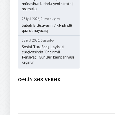
münasibətlərində yeni strateji
mərhələ
23 iyul 2026, Cümə axşamı
Sabah Biləsuvarın 7 kəndində
qaz olmayacaq
22 iyul 2026, Çərşənbə
Sosial Tərəfdaş Layihəsi
çərçivəsində "Endirimli
Pensiyaçı Günləri" kampaniyası
keçirilir
GƏLIN SƏS VERƏK