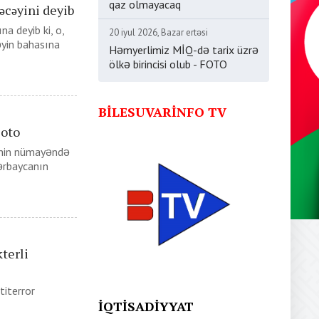
qaz olmayacaq
əcəyini deyib
a deyib ki, o,
20 iyul 2026, Bazar ertəsi
yin bahasına
Həmyerlimiz MİQ-də tarix üzrə
ölkə birincisi olub - FOTO
BILESUVARINFO TV
Foto
inin nümayəndə
zərbaycanın
terli
titerror
İQTISADIYYAT