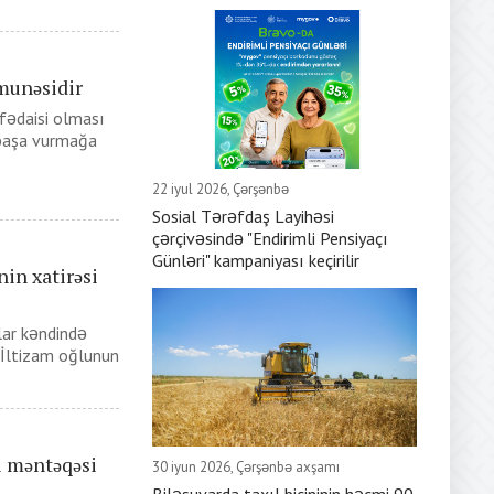
munəsidir
 fədaisi olması
ə başa vurmağa
22 iyul 2026, Çərşənbə
Sosial Tərəfdaş Layihəsi
çərçivəsində "Endirimli Pensiyaçı
Günləri" kampaniyası keçirilir
in xatirəsi
lar kəndində
İltizam oğlunun
i məntəqəsi
30 iyun 2026, Çərşənbə axşamı