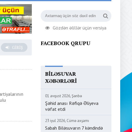
Gözdən əlillər üçün versiya
FACEBOOK QRUPU
GIRIŞ
BILƏSUVAR
XƏBƏRLƏRI
rtiyalarının
01 avqust 2026, Şənbə
ulu
Şəhid anası Rəfiqə Əliyeva
vəfat etdi
23 iyul 2026, Cümə axşamı
Sabah Biləsuvarın 7 kəndində