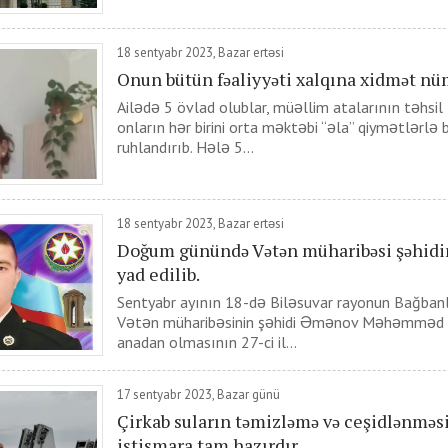
18 sentyabr 2023, Bazar ertəsi
Onun bütün fəaliyyəti xalqına xidmət nü
Ailədə 5 övlad olublar, müəllim atalarının təhsil
onların hər birini orta məktəbi “əla” qiymətlərl
ruhlandırıb. Hələ 5...
18 sentyabr 2023, Bazar ertəsi
Doğum günündə Vətən müharibəsi şəhidin
yad edilib.
Sentyabr ayının 18-də Biləsuvar rayonun Bağban
Vətən müharibəsinin şəhidi Əmənov Məhəmməd 
anadan olmasının 27-ci il...
17 sentyabr 2023, Bazar günü
Çirkab suların təmizləmə və ceşidlənməs
istismara tam hazırdır