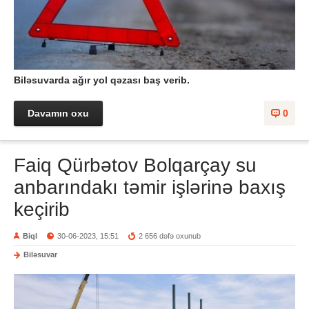
Biləsuvarda ağır yol qəzası baş verib.
Davamın oxu
0
Faiq Qürbətov Bolqarçay su
anbarındakı təmir işlərinə baxış
keçirib
Biql
30-06-2023, 15:51
2 656 dəfə oxunub
Biləsuvar