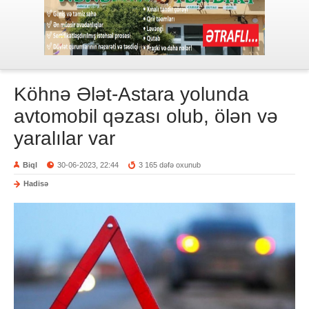
Köhnə Ələt-Astara yolunda
avtomobil qəzası olub, ölən və
yaralılar var
Biql
30-06-2023, 22:44
3 165 dəfə oxunub
Hadisə