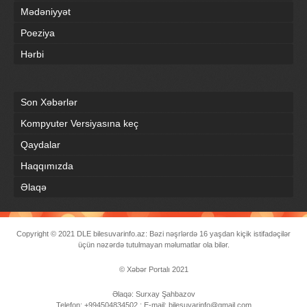
Mədəniyyət
Poeziya
Hərbi
Son Xəbərlər
Kompyuter Versiyasına keç
Qaydalar
Haqqımızda
Əlaqə
Copyright © 2021
DLE
bilesuvarinfo.az: Bəzi nəşrlərdə 16 yaşdan kiçik istifadəçilər
üçün nəzərdə tutulmayan məlumatlar ola bilər.
© Xəbər Portalı 2021
Əlaqə: Surxay Şahbazov
Telefon: +994504834502 ; E-mail: bilesuvarinfo@gmail.com