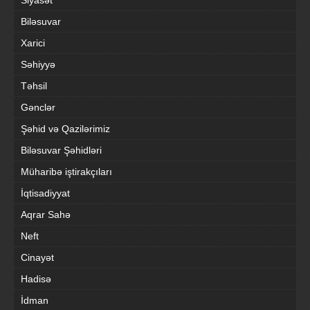
Siyasət
Biləsuvar
Xarici
Səhiyyə
Təhsil
Gənclər
Şəhid və Qazilərimiz
Biləsuvar Şəhidləri
Müharibə iştirakçıları
İqtisadiyyat
Aqrar Sahə
Neft
Cinayət
Hadisə
İdman