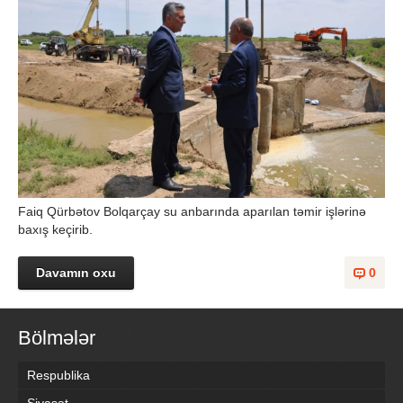
Faiq Qürbətov Bolqarçay su anbarında aparılan təmir işlərinə
baxış keçirib.
Davamın oxu
0
Bölmələr
Respublika