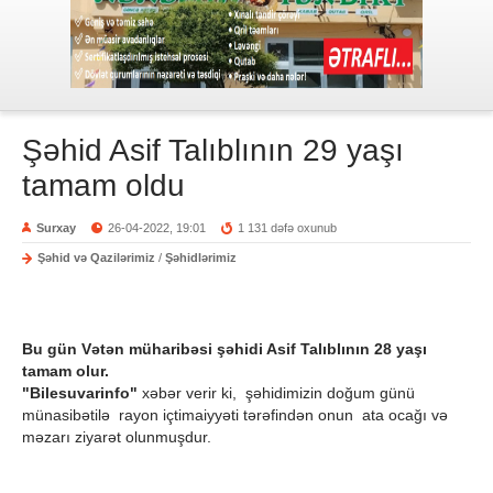
Şəhid Asif Talıblının 29 yaşı
tamam oldu
Surxay
26-04-2022, 19:01
1 131 dəfə oxunub
Şəhid və Qazilərimiz
/
Şəhidlərimiz
Bu gün Vətən müharibəsi şəhidi Asif Talıblının 28 yaşı
tamam olur.
"Bilesuvarinfo"
xəbər verir ki, şəhidimizin doğum günü
münasibətilə rayon içtimaiyyəti tərəfindən onun ata ocağı və
məzarı ziyarət olunmuşdur.