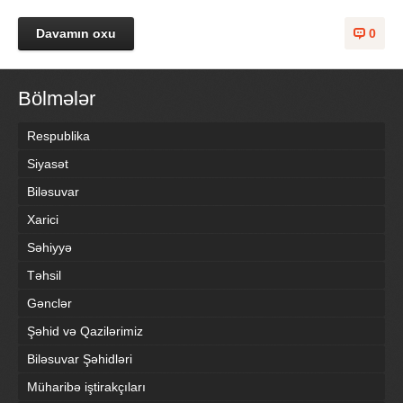
Davamın oxu
0
Bölmələr
Respublika
Siyasət
Biləsuvar
Xarici
Səhiyyə
Təhsil
Gənclər
Şəhid və Qazilərimiz
Biləsuvar Şəhidləri
Müharibə iştirakçıları