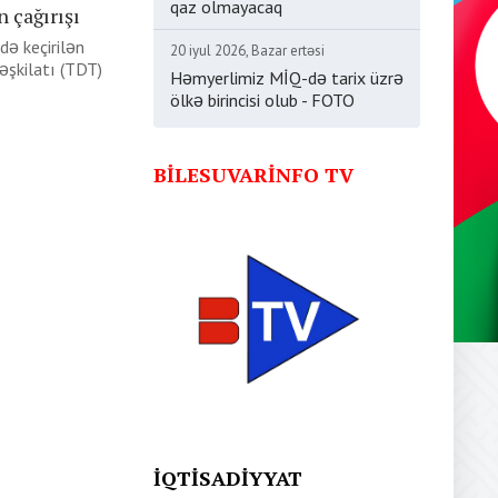
qaz olmayacaq
n çağırışı
də keçirilən
20 iyul 2026, Bazar ertəsi
əşkilatı (TDT)
Həmyerlimiz MİQ-də tarix üzrə
ölkə birincisi olub - FOTO
BILESUVARINFO TV
İQTISADIYYAT