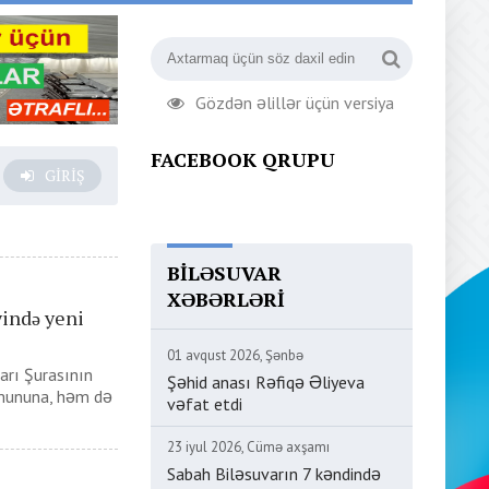
Gözdən əlillər üçün versiya
FACEBOOK QRUPU
GIRIŞ
BILƏSUVAR
XƏBƏRLƏRI
yində yeni
01 avqust 2026, Şənbə
arı Şurasının
Şəhid anası Rəfiqə Əliyeva
zmununa, həm də
vəfat etdi
23 iyul 2026, Cümə axşamı
Sabah Biləsuvarın 7 kəndində