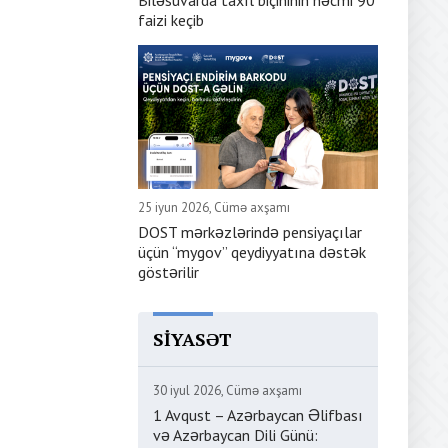
Biləsuvarda taxıl biçininin həcmi 90
faizi keçib
25 iyun 2026, Cümə axşamı
DOST mərkəzlərində pensiyaçılar
üçün “mygov” qeydiyyatına dəstək
göstərilir
SIYASƏT
30 iyul 2026, Cümə axşamı
1 Avqust – Azərbaycan Əlifbası
və Azərbaycan Dili Günü: