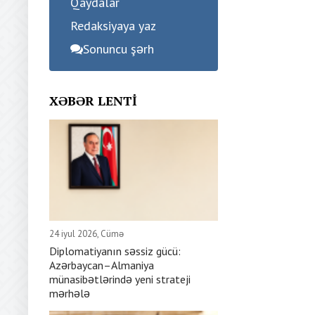
Qaydalar
Redaksiyaya yaz
Sonuncu şərh
XƏBƏR LENTI
24 iyul 2026, Cümə
Diplomatiyanın səssiz gücü:
Azərbaycan–Almaniya
münasibətlərində yeni strateji
mərhələ