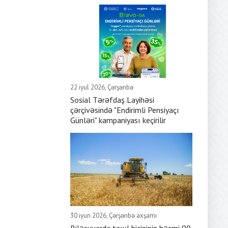
22 iyul 2026, Çərşənbə
Sosial Tərəfdaş Layihəsi
çərçivəsində "Endirimli Pensiyaçı
Günləri" kampaniyası keçirilir
30 iyun 2026, Çərşənbə axşamı