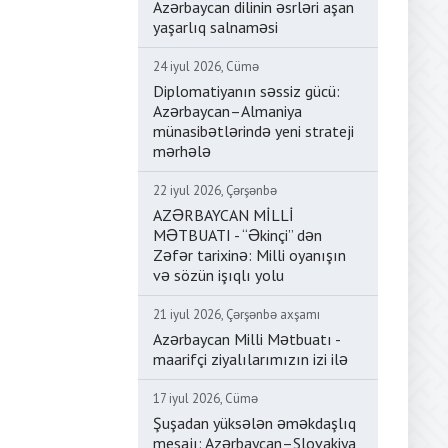
Azərbaycan dilinin əsrləri aşan
yaşarlıq salnaməsi
24 iyul 2026, Cümə
Diplomatiyanın səssiz gücü:
Azərbaycan–Almaniya
münasibətlərində yeni strateji
mərhələ
22 iyul 2026, Çərşənbə
AZƏRBAYCAN MİLLİ
MƏTBUATI - “Əkinçi” dən
Zəfər tarixinə: Milli oyanışın
və sözün işıqlı yolu
21 iyul 2026, Çərşənbə axşamı
Azərbaycan Milli Mətbuatı -
maarifçi ziyalılarımızın izi ilə
17 iyul 2026, Cümə
Şuşadan yüksələn əməkdaşlıq
mesajı: Azərbaycan–Slovakiya