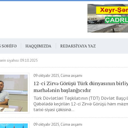
S SƏHIFƏ
HAQQIMIZDA
REDAKSIYAYA YAZ
ərin siyahısı: 09.10.2025
09 oktyabr 2025, Cümə axşamı
12-ci Zirvə Görüşü Türk dünyasının birli
mərhələnin başlanğıcıdır
Türk Dövlətləri Təşkilatının (TDT) Dövlət Başçıl
Qəbələdə keçirilən 12-ci Zirvə Görüşü həm mə
tarixi-siyasi çəkisinə...
09 oktyabr 2025, Cümə axşamı