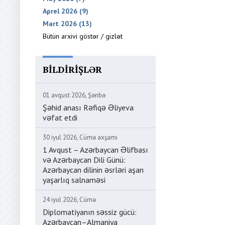
Aprel 2026 (9)
Mart 2026 (13)
Bütün arxivi göstər / gizlət
BILDIRIŞLƏR
01 avqust 2026, Şənbə
Şəhid anası Rəfiqə Əliyeva
vəfat etdi
30 iyul 2026, Cümə axşamı
1 Avqust – Azərbaycan Əlifbası
və Azərbaycan Dili Günü:
Azərbaycan dilinin əsrləri aşan
yaşarlıq salnaməsi
24 iyul 2026, Cümə
Diplomatiyanın səssiz gücü:
Azərbaycan–Almaniya