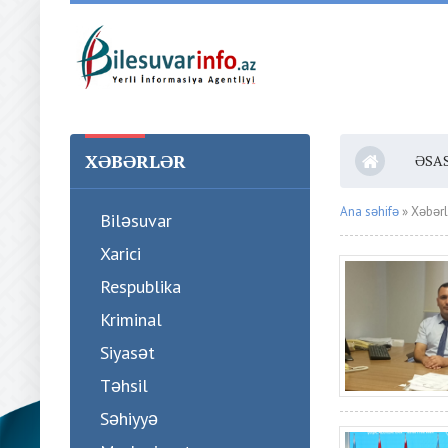
XƏBƏRLƏR
ƏSA
Ana səhifə
» Xəbərl
Biləsuvar
Xarici
Respublika
Kriminal
Siyasət
Təhsil
Səhiyyə