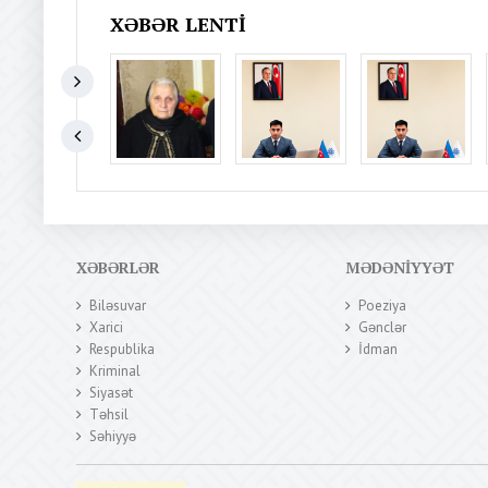
XƏBƏR LENTI
XƏBƏRLƏR
MƏDƏNIYYƏT
Biləsuvar
Poeziya
Xarici
Gənclər
Respublika
İdman
Kriminal
Siyasət
Təhsil
Səhiyyə