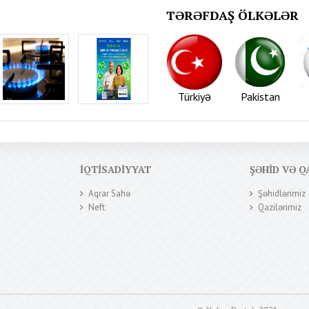
TƏRƏFDAŞ ÖLKƏLƏR
Türkiyə
Pakistan
İQTISADIYYAT
ŞƏHID VƏ Q
Aqrar Sahə
Şəhidlərimiz
Neft
Qazilərimiz