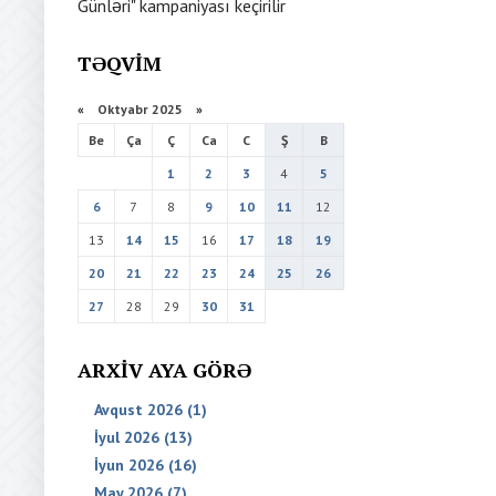
Günləri" kampaniyası keçirilir
TƏQVIM
«
Oktyabr 2025
»
Be
Ça
Ç
Ca
C
Ş
B
1
2
3
4
5
6
7
8
9
10
11
12
13
14
15
16
17
18
19
20
21
22
23
24
25
26
27
28
29
30
31
ARXIV AYA GÖRƏ
Avqust 2026 (1)
İyul 2026 (13)
İyun 2026 (16)
May 2026 (7)