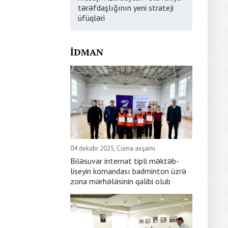
tərəfdaşlığının yeni strateji
üfüqləri
İDMAN
04 dekabr 2025, Cümə axşamı
Biləsuvar internat tipli məktəb-
liseyin komandası badminton üzrə
zona mərhələsinin qalibi olub