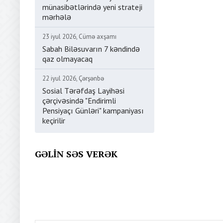
münasibətlərində yeni strateji
mərhələ
23 iyul 2026, Cümə axşamı
Sabah Biləsuvarın 7 kəndində
qaz olmayacaq
22 iyul 2026, Çərşənbə
Sosial Tərəfdaş Layihəsi
çərçivəsində "Endirimli
Pensiyaçı Günləri" kampaniyası
keçirilir
GƏLIN SƏS VERƏK