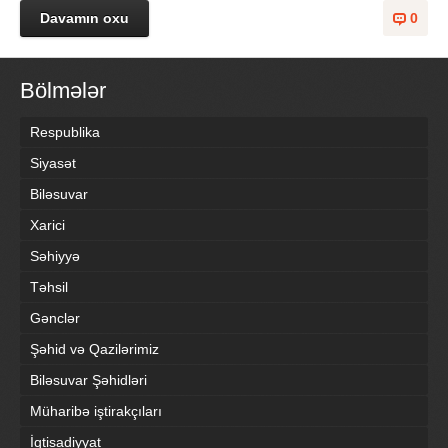
Davamın oxu
0
Bölmələr
Respublika
Siyasət
Biləsuvar
Xarici
Səhiyyə
Təhsil
Gənclər
Şəhid və Qazilərimiz
Biləsuvar Şəhidləri
Müharibə iştirakçıları
İqtisadiyyat