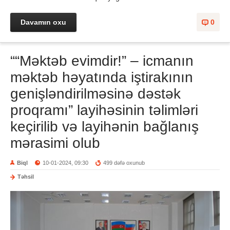
Davamın oxu
0
““Məktəb evimdir!” – icmanın
məktəb həyatında iştirakının
genişləndirilməsinə dəstək
proqramı” layihəsinin təlimləri
keçirilib və layihənin bağlanış
mərasimi olub
Biql
10-01-2024, 09:30
499 dəfə oxunub
Təhsil