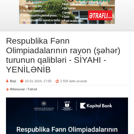
Respublika Fənn
Olimpiadalarının rayon (şəhər)
turunun qalibləri - SİYAHI -
YENİLƏNİB
Biql
10-01-2024, 17:05
2 925 dəfə oxunub
Biləsuvar
/
Təhsil