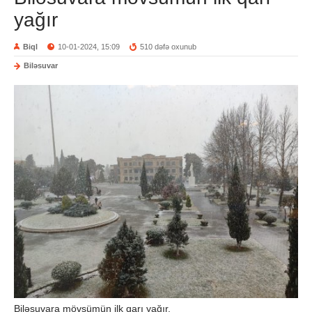
yağır
Biql
10-01-2024, 15:09
510 dəfə oxunub
Biləsuvar
Biləsuvara mövsümün ilk qarı yağır.