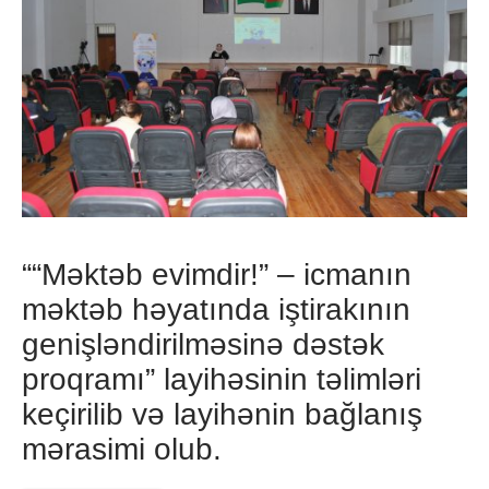
““Məktəb evimdir!” – icmanın
məktəb həyatında iştirakının
genişləndirilməsinə dəstək
proqramı” layihəsinin təlimləri
keçirilib və layihənin bağlanış
mərasimi olub.