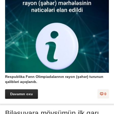
Respublika Fənn Olimpiadalarının rayon (şəhər) turunun
qalibləri açıqlanıb.
Davamın oxu
0
Biləsuvara mövsümün ilk qarı