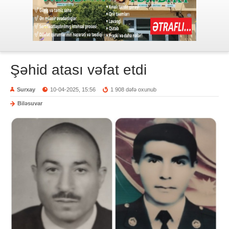
Şəhid atası vəfat etdi
Surxay
10-04-2025, 15:56
1 908 dəfə oxunub
Biləsuvar