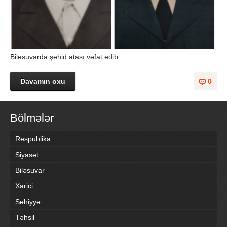
Biləsuvarda şəhid atası vəfat edib.
Davamın oxu
0
Bölmələr
Respublika
Siyasət
Biləsuvar
Xarici
Səhiyyə
Təhsil