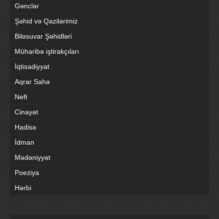
Gənclər
Şəhid və Qazilərimiz
Biləsuvar Şəhidləri
Müharibə iştirakçıları
İqtisadiyyat
Aqrar Sahə
Neft
Cinayət
Hadisə
İdman
Mədəniyyət
Poeziya
Hərbi