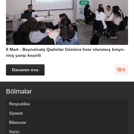
8 Mart - Beynəlxalq Qadınlar Gününə həsr olunmuş breyn-
rinq yarışı keçirili
Davamın oxu
0
Bölmələr
Respublika
Siyasət
Biləsuvar
Xarici