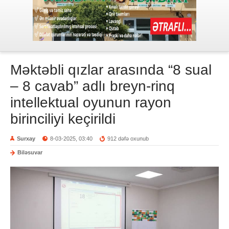
Məktəbli qızlar arasında “8 sual
– 8 cavab” adlı breyn-rinq
intellektual oyunun rayon
birinciliyi keçirildi
Surxay
8-03-2025, 03:40
912 dəfə oxunub
Biləsuvar