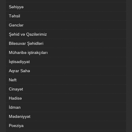
Səhiyyə
Təhsil
Gənclər
Şəhid və Qazilərimiz
Biləsuvar Şəhidləri
Müharibə iştirakçıları
İqtisadiyyat
Aqrar Sahə
Neft
Cinayət
Hadisə
İdman
Mədəniyyət
Poeziya