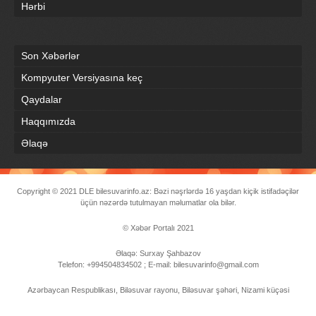
Hərbi
Son Xəbərlər
Kompyuter Versiyasına keç
Qaydalar
Haqqımızda
Əlaqə
Copyright © 2021
DLE
bilesuvarinfo.az: Bəzi nəşrlərdə 16 yaşdan kiçik istifadəçilər
üçün nəzərdə tutulmayan məlumatlar ola bilər.
© Xəbər Portalı 2021
Əlaqə: Surxay Şahbazov
Telefon: +994504834502 ; E-mail: bilesuvarinfo@gmail.com
Azərbaycan Respublikası, Biləsuvar rayonu, Biləsuvar şəhəri, Nizami küçəsi