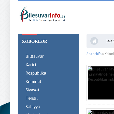
XƏBƏRLƏR
ƏSA
Ana səhifə
» Xəbərl
Biləsuvar
Xarici
Respublika
Kriminal
Siyasət
Təhsil
Səhiyyə