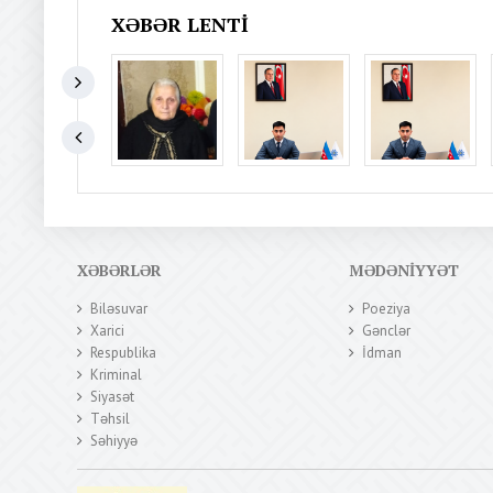
XƏBƏR LENTI
XƏBƏRLƏR
MƏDƏNIYYƏT
Biləsuvar
Poeziya
Xarici
Gənclər
Respublika
İdman
Kriminal
Siyasət
Təhsil
Səhiyyə