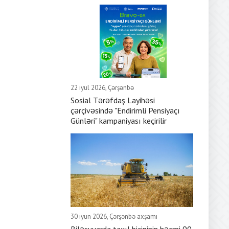
22 iyul 2026, Çərşənbə
Sosial Tərəfdaş Layihəsi
çərçivəsində "Endirimli Pensiyaçı
Günləri" kampaniyası keçirilir
30 iyun 2026, Çərşənbə axşamı