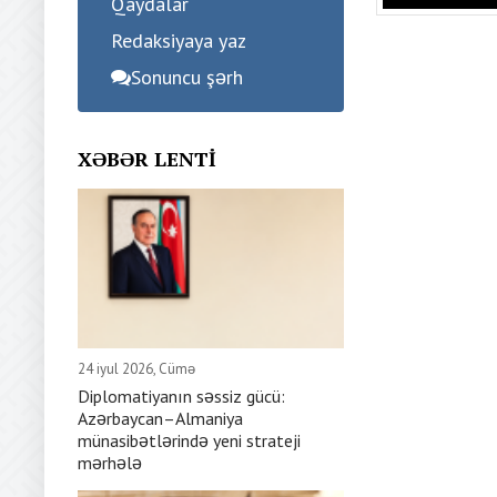
Qaydalar
Redaksiyaya yaz
Sonuncu şərh
XƏBƏR LENTI
24 iyul 2026, Cümə
Diplomatiyanın səssiz gücü:
Azərbaycan–Almaniya
münasibətlərində yeni strateji
mərhələ