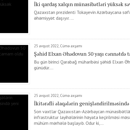
İki qardaş xalqın münasibətləri yüksək sə
Qazaxstan prezidenti Tokayevin Azərbaycana səf
əhəmiyyət daşıyır. ...
25 avqust 2022, Cümə axşamı
Şəhid Elxan Əhədovun 50 yaşı cənnətdə 
Bu gün birinci Qarabağ müharibəsi şəhidi Elxan
günüdür....
25 avqust 2022, Cümə axşamı
İkitərəfli əlaqələrin genişləndirilməsind
Son vaxtlar Qazaxıstan-Azərbaycan münasibətləri
infrastruktur layihələrinin həyata keçirilməsi mə
mühüm mərhələ başlayıb. Odur ki,...