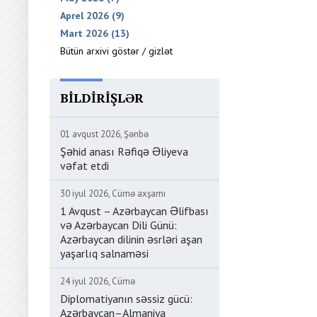
Aprel 2026 (9)
Mart 2026 (13)
Bütün arxivi göstər / gizlət
BILDIRIŞLƏR
01 avqust 2026, Şənbə
Şəhid anası Rəfiqə Əliyeva
vəfat etdi
30 iyul 2026, Cümə axşamı
1 Avqust – Azərbaycan Əlifbası
və Azərbaycan Dili Günü:
Azərbaycan dilinin əsrləri aşan
yaşarlıq salnaməsi
24 iyul 2026, Cümə
Diplomatiyanın səssiz gücü:
Azərbaycan–Almaniya