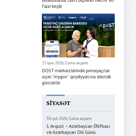
Biləsuvarda taxıl biçininin həcmi 90
faizi keçib
25 iyun 2026, Cümə axşamı
DOST mərkəzlərində pensiyaçılar
üçün “mygov” qeydiyyatına dəstək
göstərilir
SIYASƏT
30 iyul 2026, Cümə axşamı
1 Avqust – Azərbaycan Əlifbası
və Azərbaycan Dili Günü: