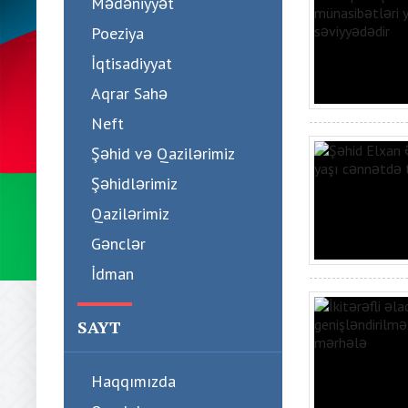
Mədəniyyət
Poeziya
İqtisadiyyat
Aqrar Sahə
Neft
Şəhid və Qazilərimiz
Şəhidlərimiz
Qazilərimiz
Gənclər
İdman
SAYT
Haqqımızda