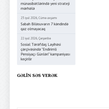
münasibətlərində yeni strateji
mərhələ
23 iyul 2026, Cümə axşamı
Sabah Biləsuvarın 7 kəndində
qaz olmayacaq
22 iyul 2026, Çərşənbə
Sosial Tərəfdaş Layihəsi
çərçivəsində "Endirimli
Pensiyaçı Günləri" kampaniyası
keçirilir
GƏLIN SƏS VERƏK