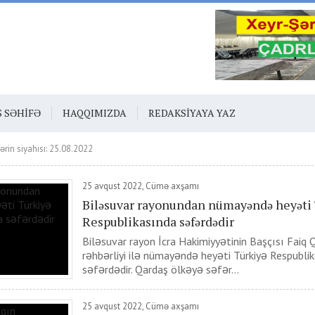
S SƏHIFƏ
HAQQIMIZDA
REDAKSIYAYA YAZ
ərin siyahısı: 25.08.2022
25 avqust 2022, Cümə axşamı
Biləsuvar rayonundan nümayəndə heyəti 
Respublikasında səfərdədir
Biləsuvar rayon İcra Hakimiyyətinin Başçısı Faiq
rəhbərliyi ilə nümayəndə heyəti Türkiyə Respubli
səfərdədir. Qardaş ölkəyə səfər...
25 avqust 2022, Cümə axşamı