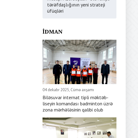
tərəfdaşlığının yeni strateji
üfüqləri
İDMAN
04 dekabr 2025, Cümə axşamı
Biləsuvar internat tipli məktəb-
liseyin komandası badminton üzrə
zona mərhələsinin qalibi olub