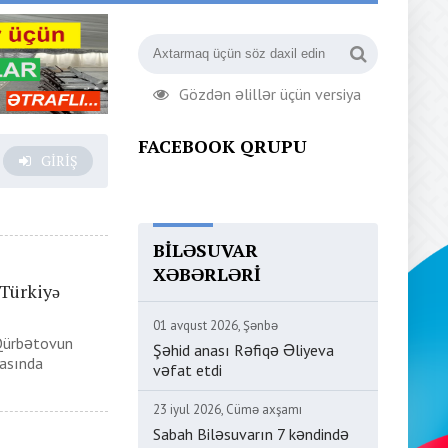
Gözdən əlillər üçün versiya
FACEBOOK QRUPU
GIRIŞ
BILƏSUVAR
XƏBƏRLƏRI
Türkiyə
01 avqust 2026, Şənbə
 Qürbətovun
Şəhid anası Rəfiqə Əliyeva
kasında
vəfat etdi
23 iyul 2026, Cümə axşamı
Sabah Biləsuvarın 7 kəndində