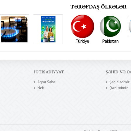
TƏRƏFDAŞ ÖLKƏLƏR
Türkiyə
Pakistan
İQTISADIYYAT
ŞƏHID VƏ Q
Aqrar Sahə
Şəhidlərimiz
Neft
Qazilərimiz