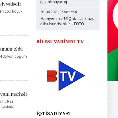
qaz olmayacaq
viyyədədir
əri çox böyük
20 iyul 2026, Bazar ertəsi
Həmyerlimiz MİQ-də tarix üzrə
ölkə birincisi olub - FOTO
BILESUVARINFO TV
tamam oldu
 Əhədovun doğum
ə yeni mərhələ
ndə iri
sələsində
İQTISADIYYAT