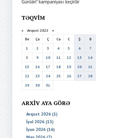
Günləri" kampaniyası keçirilir
TƏQVIM
«
Avqust 2022
»
Be
Ça
Ç
Ca
C
Ş
B
1
2
3
4
5
6
7
8
9
10
11
12
13
14
15
16
17
18
19
20
21
22
23
24
25
26
27
28
29
30
31
ARXIV AYA GÖRƏ
Avqust 2026 (1)
İyul 2026 (13)
İyun 2026 (16)
May 2026 (7)