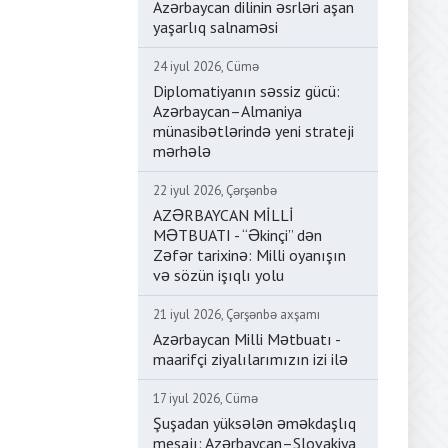
Azərbaycan dilinin əsrləri aşan
yaşarlıq salnaməsi
24 iyul 2026, Cümə
Diplomatiyanın səssiz gücü:
Azərbaycan–Almaniya
münasibətlərində yeni strateji
mərhələ
22 iyul 2026, Çərşənbə
AZƏRBAYCAN MİLLİ
MƏTBUATI - “Əkinçi” dən
Zəfər tarixinə: Milli oyanışın
və sözün işıqlı yolu
21 iyul 2026, Çərşənbə axşamı
Azərbaycan Milli Mətbuatı -
maarifçi ziyalılarımızın izi ilə
17 iyul 2026, Cümə
Şuşadan yüksələn əməkdaşlıq
mesajı: Azərbaycan–Slovakiya