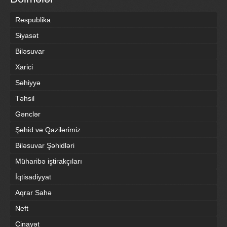
Respublika
Siyasət
Biləsuvar
Xarici
Səhiyyə
Təhsil
Gənclər
Şəhid və Qazilərimiz
Biləsuvar Şəhidləri
Müharibə iştirakçıları
İqtisadiyyat
Aqrar Sahə
Neft
Cinayət