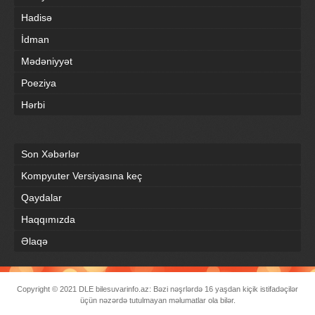
Hadisə
İdman
Mədəniyyət
Poeziya
Hərbi
Son Xəbərlər
Kompyuter Versiyasına keç
Qaydalar
Haqqımızda
Əlaqə
Copyright © 2021
DLE
bilesuvarinfo.az: Bəzi nəşrlərdə 16 yaşdan kiçik istifadəçilər
üçün nəzərdə tutulmayan məlumatlar ola bilər.