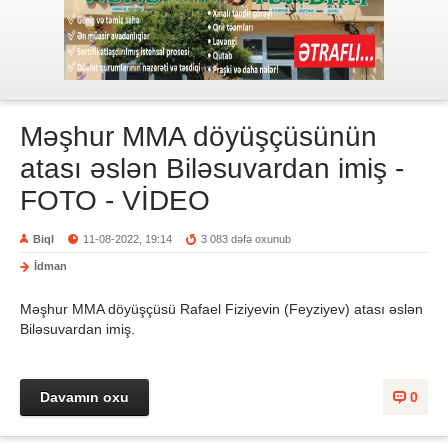
Məşhur MMA döyüşçüsünün
atası əslən Biləsuvardan imiş -
FOTO - VİDEO
Biql
11-08-2022, 19:14
3 083 dəfə oxunub
İdman
Məşhur MMA döyüşçüsü Rafael Fiziyevin (Feyziyev) atası əslən
Biləsuvardan imiş.
Davamın oxu
0