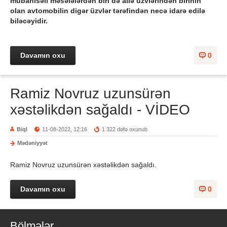
mübahisəli məsələlərdən biri də ailə üzvlərindən birinin
olan avtomobilin digər üzvlər tərəfindən necə idarə edilə
biləcəyidir.
Davamın oxu
0
Ramiz Novruz uzunsürən
xəstəlikdən sağaldı - VİDEO
Biql
11-08-2022, 12:16
1 322 dəfə oxunub
Mədəniyyət
Ramiz Novruz uzunsürən xəstəlikdən sağaldı.
Davamın oxu
0
Bölmələr