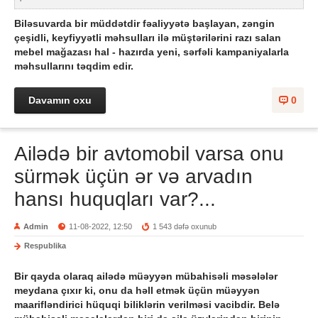
Biləsuvarda bir müddətdir fəaliyyətə başlayan, zəngin
çeşidli, keyfiyyətli məhsulları ilə müştərilərini razı salan
mebel mağazası hal - hazırda yeni, sərfəli kampaniyalarla
məhsullarını təqdim edir.
Davamın oxu
0
Ailədə bir avtomobil varsa onu
sürmək üçün ər və arvadın
hansı huquqları var?...
Admin
11-08-2022, 12:50
1 543 dəfə oxunub
Respublika
Bir qayda olaraq ailədə müəyyən mübahisəli məsələlər
meydana çıxır ki, onu da həll etmək üçün müəyyən
maarifləndirici hüquqi biliklərin verilməsi vacibdir. Belə