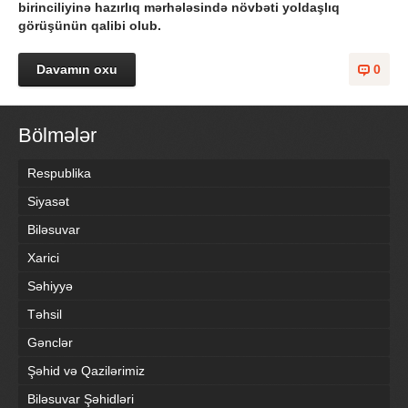
birinciliyinə
hazırlıq mərhələsində növbəti yoldaşlıq
görüşünün qalibi olub.
Davamın oxu
0
Bölmələr
Respublika
Siyasət
Biləsuvar
Xarici
Səhiyyə
Təhsil
Gənclər
Şəhid və Qazilərimiz
Biləsuvar Şəhidləri