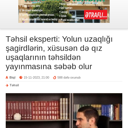
Təhsil eksperti: Yolun uzaqlığı
şagirdlərin, xüsusən də qız
uşaqlarının təhsildən
yayınmasına səbəb olur
Biql
15-11-2023, 21:00
588 dəfə oxunub
Təhsil