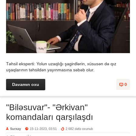
Təhsil eksperti: Yolun uzaqlığı şagirdlərin, xüsusən də qız
uşaqlarının təhsildən yayınmasına səbəb olur.
Davamın oxu
0
"Biləsuvar"- "Ərkivan"
komandaları qarşılaşdı
Surxay
15-11-2023, 03:51
2 682 dəfə oxunub