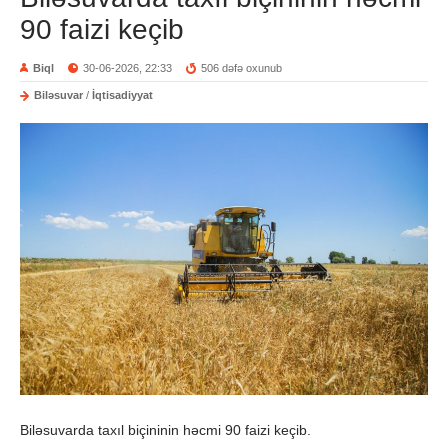
90 faizi keçib
Biql
30-06-2026, 22:33
506 dəfə oxunub
Biləsuvar
/
İqtisadiyyat
Biləsuvarda taxıl biçininin həcmi 90 faizi keçib.