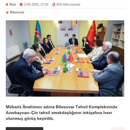
Biql
3-06-2026, 17:26
659 dəfə oxunub
Biləsuvar
Mübariz İbrahimov adına Biləsuvar Təhsil Kompleksində
Azərbaycan–Çin təhsil əməkdaşlığının inkişafına həsr
olunmuş görüş keçirilib.