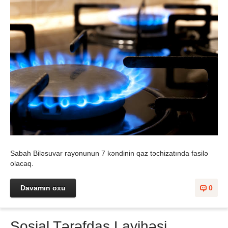
Sabah Biləsuvar rayonunun 7 kəndinin qaz təchizatında fasilə
olacaq.
Davamın oxu
0
Sosial Tərəfdaş Layihəsi