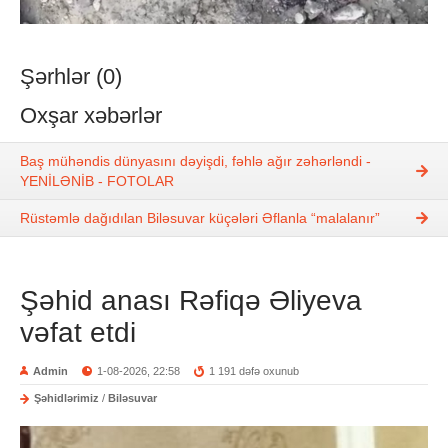
Şərhlər (0)
Oxşar xəbərlər
Baş mühəndis dünyasını dəyişdi, fəhlə ağır zəhərləndi -
YENİLƏNİB - FOTOLAR
Rüstəmlə dağıdılan Biləsuvar küçələri Əflanla “malalanır”
Şəhid anası Rəfiqə Əliyeva
vəfat etdi
Admin
1-08-2026, 22:58
1 191 dəfə oxunub
Şəhidlərimiz
/
Biləsuvar