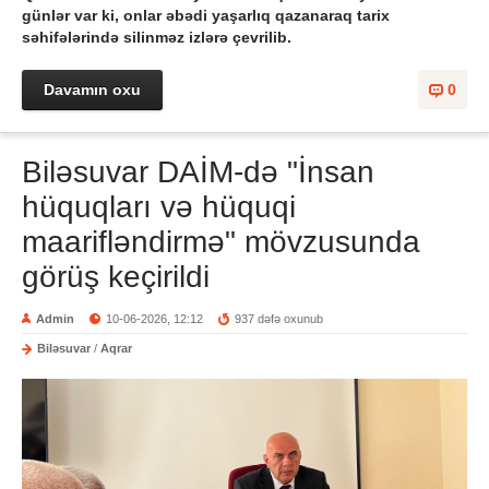
günlər var ki, onlar əbədi yaşarlıq qazanaraq tarix
səhifələrində silinməz izlərə çevrilib.
Davamın oxu
0
Biləsuvar DAİM-də "İnsan
hüquqları və hüquqi
maarifləndirmə" mövzusunda
görüş keçirildi
Admin
10-06-2026, 12:12
937 dəfə oxunub
Biləsuvar
/
Aqrar