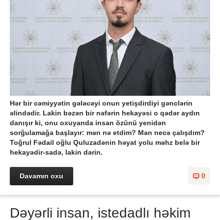
Hər bir cəmiyyətin gələcəyi onun yetişdirdiyi gənclərin
əlindədir. Lakin bəzən bir nəfərin hekayəsi o qədər aydın
danışır ki, onu oxuyanda insan özünü yenidən
sorğulamağa başlayır: mən nə etdim? Mən necə çalışdım?
Toğrul Fədail oğlu Quluzadənin həyat yolu məhz belə bir
hekayədir-sadə, lakin dərin.
Davamın oxu
0
Dəyərli insan, istedadlı həkim