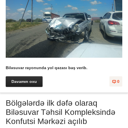
Biləsuvar rayonunda yol qəzası baş verib.
Davamın oxu
0
Bölgələrdə ilk dəfə olaraq
Biləsuvar Təhsil Kompleksində
Konfutsi Mərkəzi açılıb