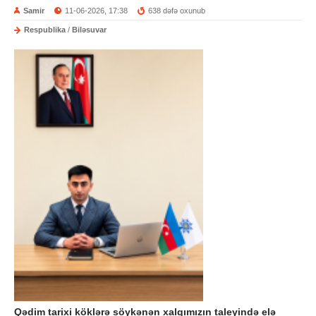
Samir
11-06-2026, 17:38
638 dəfə oxunub
Respublika
/
Biləsuvar
Qədim tarixi köklərə söykənən xalqımızın taleyində elə