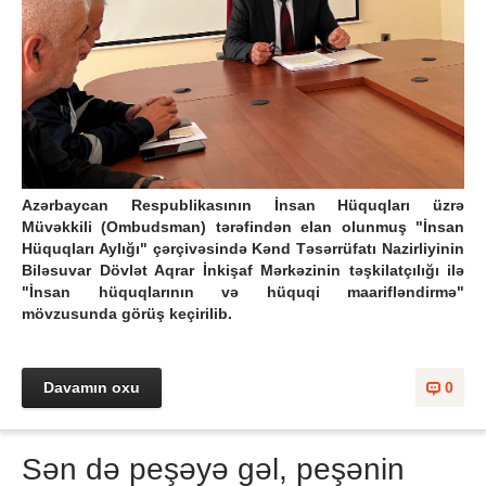
Azərbaycan Respublikasının İnsan Hüquqları üzrə
Müvəkkili (Ombudsman) tərəfindən elan olunmuş "İnsan
Hüquqları Aylığı" çərçivəsində Kənd Təsərrüfatı Nazirliyinin
Biləsuvar Dövlət Aqrar İnkişaf Mərkəzinin təşkilatçılığı ilə
"İnsan hüquqlarının və hüquqi maarifləndirmə"
mövzusunda görüş keçirilib.
Davamın oxu
0
Sən də peşəyə gəl, peşənin