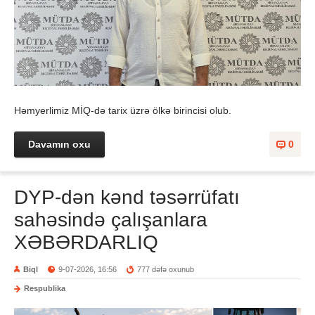
Həmyerlimiz MİQ-də tarix üzrə ölkə birincisi olub.
Davamın oxu
0
DYP-dən kənd təsərrüfatı
sahəsində çalışanlara
XƏBƏRDARLIQ
Biql
9-07-2026, 16:56
777 dəfə oxunub
Respublika