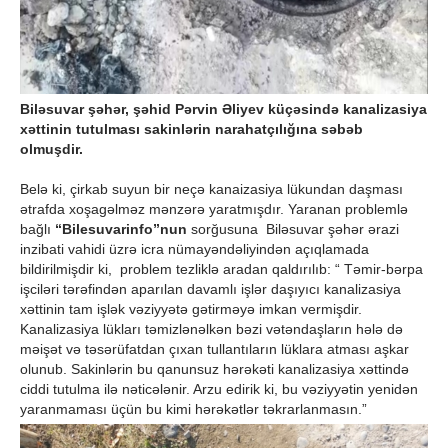
Biləsuvar şəhər, şəhid Pərvin Əliyev küçəsində kanalizasiya
xəttinin tutulması sakinlərin narahatçılığına səbəb
olmuşdir.
Belə ki, çirkab suyun bir neçə kanaizasiya lükundan daşması
ətrafda xoşagəlməz mənzərə yaratmışdır. Yaranan problemlə
bağlı
“Bilesuvarinfo”nun
sorğusuna Biləsuvar şəhər ərazi
inzibati vahidi üzrə icra nümayəndəliyindən açıqlamada
bildirilmişdir ki, problem tezliklə aradan qaldırılıb: “ Təmir-bərpa
işciləri tərəfindən aparılan davamlı işlər daşıyıcı kanalizasiya
xəttinin tam işlək vəziyyətə gətirməyə imkan vermişdir.
Kanalizasiya lükları təmizlənəlkən bəzi vətəndaşların hələ də
məişət və təsərüfatdan çıxan tullantıların lüklara atması aşkar
olunub. Sakinlərin bu qanunsuz hərəkəti kanalizasiya xəttində
ciddi tutulma ilə nəticələnir. Arzu edirik ki, bu vəziyyətin yenidən
yaranmaması üçün bu kimi hərəkətlər təkrarlanmasın.”