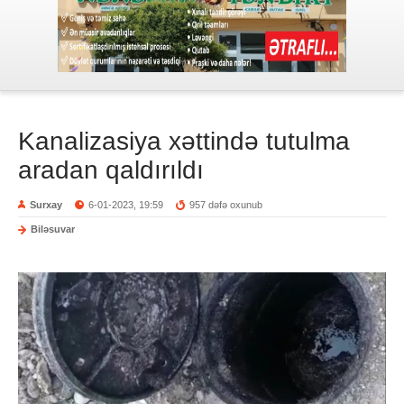
Kanalizasiya xəttində tutulma
aradan qaldırıldı
Surxay
6-01-2023, 19:59
957 dəfə oxunub
Biləsuvar