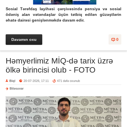
Sosial Tərəfdaş layihəsi çərçivəsində pensiya və sosial
ödəniş alan vətəndaşlar üçün tətbiq edilən güzəştlərin
əhatə dairəsi genişlənməkdə davam edir.
Davamın oxu
0
Həmyerlimiz MİQ-də tarix üzrə
ölkə birincisi olub - FOTO
Biql
20-07-2026, 17:11
471 dəfə oxunub
Biləsuvar