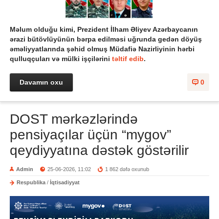
Məlum olduğu kimi, Prezident İlham Əliyev Azərbaycanın
ərazi bütövlüyünün bərpa edilməsi uğrunda gedən döyüş
əməliyyatlarında şəhid olmuş Müdafiə Nazirliyinin hərbi
qulluqçuları və mülki işçilərini
təltif edib
.
Davamın oxu
0
DOST mərkəzlərində
pensiyaçılar üçün “mygov”
qeydiyyatına dəstək göstərilir
Admin
25-06-2026, 11:02
1 862 dəfə oxunub
Respublika
/
İqtisadiyyat