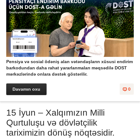
Pensiya və sosial ödəniş alan vətəndaşların xüsusi endirim
barkodundan daha rahat yararlanmaları məqsədilə DOST
mərkəzlərində onlara dəstək göstərilir.
Davamın oxu
0
15 İyun – Xalqımızın Milli
Qurtuluşu və dövlətçilik
tariximizin dönüş nöqtəsidir.