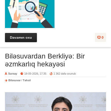
Davamın oxu
0
Biləsuvardan Berkliyə: Bir
əzmkarlıq hekayəsi
Surxay
18-05-2026, 17:35
1 362 dəfə oxunub
Biləsuvar
/
Təhsil