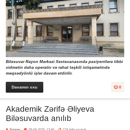
Biləsuvar Rayon Mərkəzi Xəstəxanasında pasiyentlərə tibbi
xidmətin daha operativ və rahat təşkili istiqamətində
məqsədyönlü işlər davam etdirilir.
Davamın oxu
0
Akademik Zərifə Əliyeva
Biləsuvarda anılıb
Surxay
28-04-2026, 13:40
774 dəfə oxunub