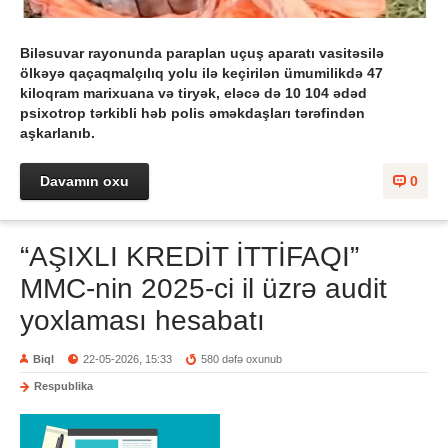
Biləsuvar rayonunda paraplan uçuş aparatı vasitəsilə
ölkəyə qaçaqmalçılıq yolu ilə keçirilən ümumilikdə 47
kiloqram marixuana və tiryək, eləcə də 10 104 ədəd
psixotrop tərkibli həb polis əməkdaşları tərəfindən
aşkarlanıb.
Davamın oxu
0
“AŞIXLI KREDİT İTTİFAQI”
MMC-nin 2025-ci il üzrə audit
yoxlaması hesabatı
Biql
22-05-2026, 15:33
580 dəfə oxunub
Respublika