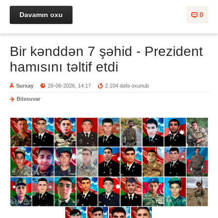
Davamın oxu
0
Bir kənddən 7 şəhid - Prezident
hamısını təltif etdi
Surxay
26-06-2026, 14:17
2 104 dəfə oxunub
Biləsuvar