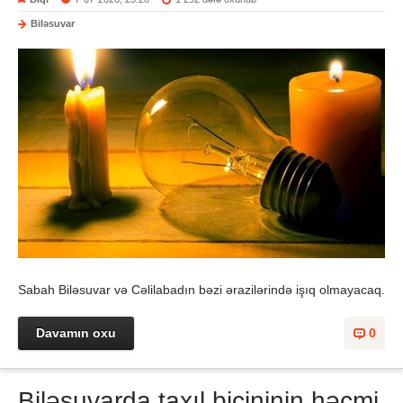
Biləsuvar
Sabah Biləsuvar və Cəlilabadın bəzi ərazilərində işıq olmayacaq.
Davamın oxu
0
Biləsuvarda taxıl biçininin həcmi