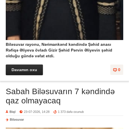
Biləsuvar rayonu, Nərimankənd kəndində Şəhid anası
Rəfiqə Əliyeva övladı Gizir Şəhid Pərvin Əliyevin şəhid
olduğu gündə vəfat etdi.
Davamın oxu
0
Sabah Biləsuvarın 7 kəndində
qaz olmayacaq
Biql
23-07-2026, 14:28
1 373 dəfə oxunub
Biləsuvar