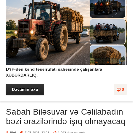
DYP-dən kənd təsərrüfatı sahəsində çalışanlara
XƏBƏRDARLIQ.
Davamın oxu
0
Sabah Biləsuvar və Cəlilabadın
bəzi ərazilərində işıq olmayacaq
Biql
7-07-2026, 23:28
1 292 dəfə oxunub