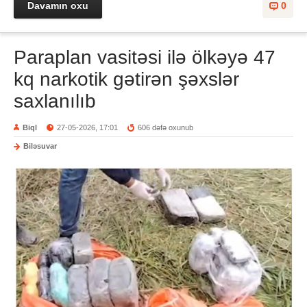
Davamın oxu
0
Paraplan vasitəsi ilə ölkəyə 47
kq narkotik gətirən şəxslər
saxlanılıb
Biql
27-05-2026, 17:01
606 dəfə oxunub
Biləsuvar