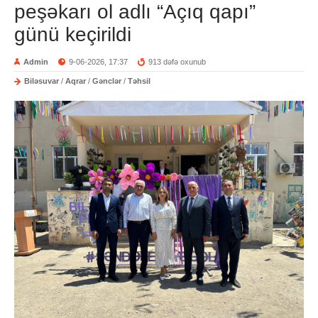
peşəkarı ol adlı “Açıq qapı”
günü keçirildi
Admin
9-06-2026, 17:37
913 dəfə oxunub
Biləsuvar
/
Aqrar
/
Gənclər
/
Təhsil