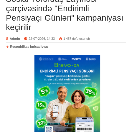
çərçivəsində "Endirimli
Pensiyaçı Günləri" kampaniyası
keçirilir
Admin
22-07-2026, 14:33
1 467 dəfə oxunub
Respublika
/
İqtisadiyyat