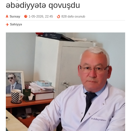
əbədiyyətə qovuşdu
Surxay
1-05-2026, 22:45
828 dəfə oxunub
Səhiyyə