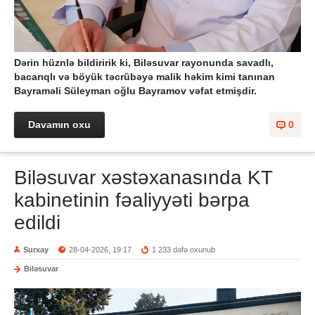
Dərin hüznlə bildiririk ki, Biləsuvar rayonunda savadlı,
bacarıqlı və böyük təcrübəyə malik həkim kimi tanınan
Bayraməli Süleyman oğlu Bayramov vəfat etmişdir.
Davamın oxu
0
Biləsuvar xəstəxanasında KT
kabinetinin fəaliyyəti bərpa
edildi
Surxay
28-04-2026, 19:17
1 233 dəfə oxunub
Biləsuvar