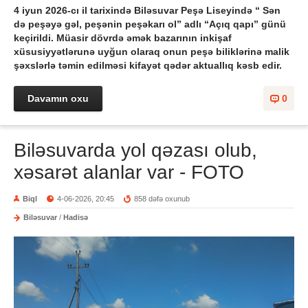
4 iyun 2026-cı il tarixində Biləsuvar Peşə Liseyində “ Sən
də peşəyə gəl, peşənin peşəkarı ol” adlı “Açıq qapı” günü
keçirildi.
Müasir dövrdə əmək bazarının inkişaf
xüsusiyyətlərunə uyğun olaraq onun peşə biliklərinə malik
şəxslərlə təmin edilməsi kifayət qədər aktuallıq kəsb edir.
Davamın oxu
0
Biləsuvarda yol qəzası olub,
xəsarət alanlar var - FOTO
Biql
4-06-2026, 20:45
858 dəfə oxunub
Biləsuvar
/
Hadisə