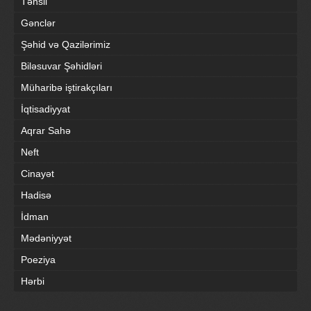
Təhsil
Gənclər
Şəhid və Qazilərimiz
Biləsuvar Şəhidləri
Müharibə iştirakçıları
İqtisadiyyat
Aqrar Sahə
Neft
Cinayət
Hadisə
İdman
Mədəniyyət
Poeziya
Hərbi