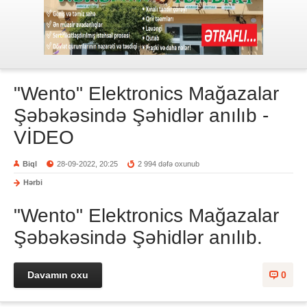
"Wento" Elektronics Mağazalar
Şəbəkəsində Şəhidlər anılıb -
VİDEO
Biql
28-09-2022, 20:25
2 994 dəfə oxunub
Hərbi
"Wento" Elektronics Mağazalar
Şəbəkəsində Şəhidlər anılıb.
Davamın oxu
0