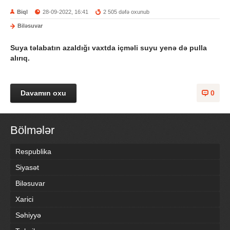
Biql
28-09-2022, 16:41
2 505 dəfə oxunub
Biləsuvar
Suya təlabatın azaldığı vaxtda içməli suyu yenə də pulla
alırıq.
Davamın oxu
0
Bölmələr
Respublika
Siyasət
Biləsuvar
Xarici
Səhiyyə