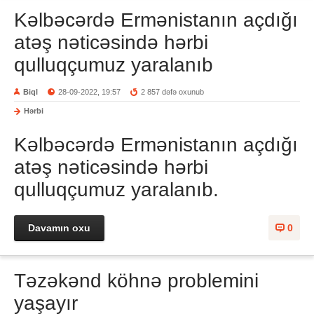
Kəlbəcərdə Ermənistanın açdığı
atəş nəticəsində hərbi
qulluqçumuz yaralanıb
Biql
28-09-2022, 19:57
2 857 dəfə oxunub
Hərbi
Kəlbəcərdə Ermənistanın açdığı
atəş nəticəsində hərbi
qulluqçumuz yaralanıb.
Davamın oxu
0
Təzəkənd köhnə problemini
yaşayır