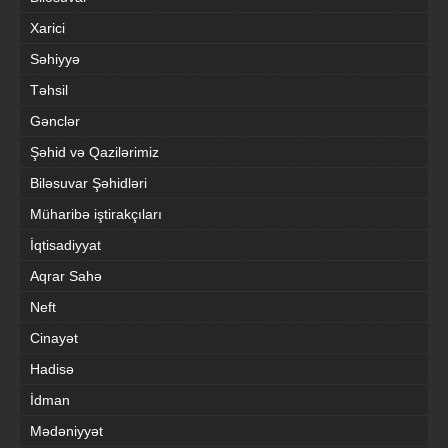
Xarici
Səhiyyə
Təhsil
Gənclər
Şəhid və Qazilərimiz
Biləsuvar Şəhidləri
Müharibə iştirakçıları
İqtisadiyyat
Aqrar Sahə
Neft
Cinayət
Hadisə
İdman
Mədəniyyət