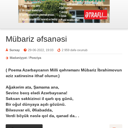
Mübariz əfsanəsi
Surxay
29-06-2022, 19:03
2 959 dəfə oxunub
Mədəniyyət
/
Poeziya
( Poema Azərbaycanın Milli qəhrəmanı Mübariz İbrahimovun
əziz xatirəsinə ithaf olunur.)
Ağakərim ata, Şamama ana,
Sevinc bəxş elədi Azərbaycana!
Səksən səkkizinci il qarlı qış günü,
Bir oğul dünyaya açdı gözünü.
Biləsuvar eli, Əliabadda,
Verdi böyük nəslə qol da, qanad da.. .