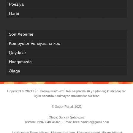
Poeziya
Hərbi
Son Xəbərlər
Kompyuter Versiyasına keç
Qaydalar
Haqqımızda
Əlaqə
Copyright © 2021
DLE
bilesuvarinfo.az: Bəzi nəşrlərdə 16 yaşdan kiçik istifadəçilər
üçün nəzərdə tutulmayan məlumatlar ola bilər.
© Xəbər Portalı 2021
Əlaqə: Surxay Şahbazov
Telefon: +994504834502 ; E-mail: bilesuvarinfo@gmail.com
Azərbaycan Respublikası, Biləsuvar rayonu, Biləsuvar şəhəri, Nizami küçəsi