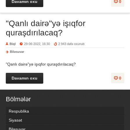
Davamın oxu
0
"Qanlı dairə"yə işıqfor
quraşdırılacaq?
Biql
29-06-2022, 16:30
2 943 dəfə oxunub
Biləsuvar
"Qanlı dairə"yə işıqfor quraşdırılacaq?
Davamın oxu
0
Bölmələr
Respublika
Siyasət
Biləsuvar