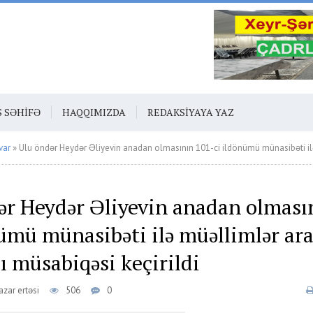
S SƏHIFƏ
HAQQIMIZDA
REDAKSIYAYA YAZ
var
» Ulu öndər Heydər Əliyevin anadan olmasının 101-ci ildönümü münasibəti ilə müəllimlər arasında inşa ya
ər Heydər Əliyevin anadan olması
nümü münasibəti ilə müəllimlər ar
ı müsabiqəsi keçirildi
zar ertəsi
506
0