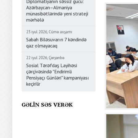
Diplomatiyanın səssiz gücü:
Azərbaycan–Almaniya
münasibətlərində yeni strateji
mərhələ
23 iyul 2026, Cümə axşamı
Sabah Biləsuvarın 7 kəndində
qaz olmayacaq
22 iyul 2026, Çərşənbə
Sosial Tərəfdaş Layihəsi
çərçivəsində "Endirimli
Pensiyaçı Günləri" kampaniyası
keçirilir
GƏLIN SƏS VERƏK