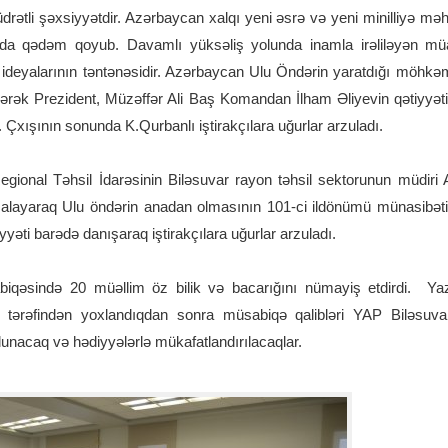
rətli şəxsiyyətdir. Azərbaycan xalqı yeni əsrə və yeni minilliyə mə
ında qədəm qoyub. Davamlı yüksəliş yolunda inamla irəliləyən mü
 ideyalarının təntənəsidir. Azərbaycan Ulu Öndərin yaratdığı möhkə
dərək Prezident, Müzəffər Ali Baş Komandan İlham Əliyevin qətiyyəti
. Çxışının sonunda K.Qurbanlı iştirakçılara uğurlar arzuladı.
egional Təhsil İdarəsinin Biləsuvar rayon təhsil sektorunun müdi
lmalayaraq Ulu öndərin anadan olmasının 101-ci ildönümü münasibəti 
yyəti barədə danışaraq iştirakçılara uğurlar arzuladı.
iqəsində 20 müəllim öz bilik və bacarığını nümayiş etdirdi. Yazı 
i tərəfindən yoxlandıqdan sonra müsabiqə qalibləri YAP Biləsuvar
 olunacaq və hədiyyələrlə mükafatlandırılacaqlar.