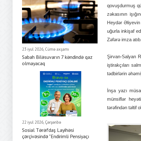
qovuşdurmuş qüd
zəkasının işığ
Heydər Əliyevin
uğurla inkişaf e
Zəfərə imza atıb
23 iyul 2026, Cümə axşamı
Sabah Biləsuvarın 7 kəndində qaz
Şirvan-Salyan R
olmayacaq
iştirakçıları sa
tədbirlərin əhəmi
İnşa yazı müsab
münsiflər heyət
tərəfindən təltif
22 iyul 2026, Çərşənbə
Sosial Tərəfdaş Layihəsi
çərçivəsində "Endirimli Pensiyaçı