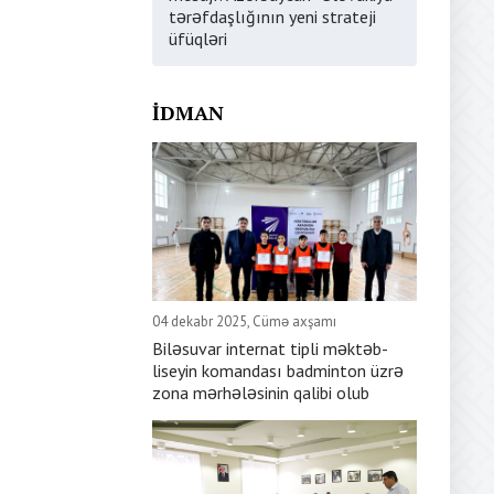
tərəfdaşlığının yeni strateji
üfüqləri
İDMAN
04 dekabr 2025, Cümə axşamı
Biləsuvar internat tipli məktəb-
liseyin komandası badminton üzrə
zona mərhələsinin qalibi olub