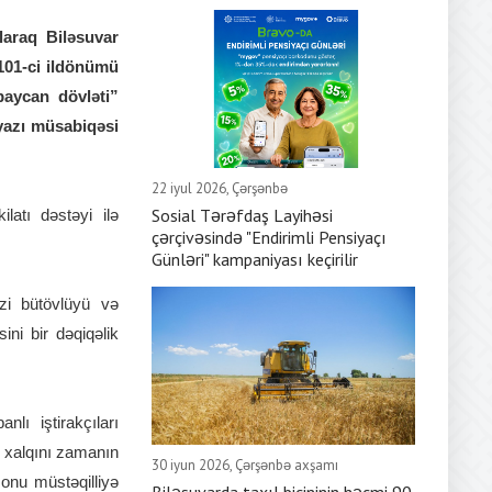
laraq Biləsuvar
101-ci ildönümü
baycan dövləti”
yazı müsabiqəsi
22 iyul 2026, Çərşənbə
Sosial Tərəfdaş Layihəsi
latı dəstəyi ilə
çərçivəsində "Endirimli Pensiyaçı
Günləri" kampaniyası keçirilir
azi bütövlüyü və
ini bir dəqiqəlik
lı iştirakçıları
z xalqını zamanın
30 iyun 2026, Çərşənbə axşamı
onu müstəqilliyə