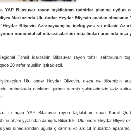
a YAP Biləsuvar rayon təşkilatının tədbirlər planına uyğun o
liyev Mərkəzində Ulu öndər Heydər Əliyevin anadan olmasının 
 “Heydər Əliyevin Azərbaycançılıq idelogiyası və müasir Azər
onun nümumtəhsil müəssisələrinin müəllimləri arasında inşa 
egional Təhsil İdarəsinin Biləsuvar rayon təhsil sektorunun təşki
qədə 20 nəfər müəllim iştirak etdi.
iştirakçıları Ulu öndər Heydər Əliyevin, eləcə də ölkəmizin ər
nda mübarizədə canlarını qurban vermiş şəhidlərimizin əziz xatirəs
ər.
özü ilə açan YAP Biləsuvar rayon təşkilatının sədri Kamil Qurban
birin əhəmiyyətindən danışdı. Bildirdi ki, Ulu öndər Heydər Əliyev ö
-siyasi sınaqlarından uğurla çıxarmış və ardıcıl mübarizə apararaq 