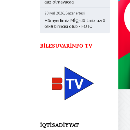
qaz olmayacaq
20 iyul 2026, Bazar ertəsi
Həmyerlimiz MİQ-də tarix üzrə
ölkə birincisi olub - FOTO
BILESUVARINFO TV
İQTISADIYYAT