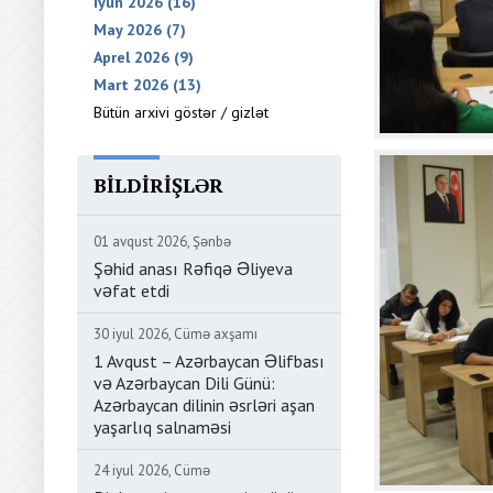
İyun 2026 (16)
May 2026 (7)
Aprel 2026 (9)
Mart 2026 (13)
Bütün arxivi göstər / gizlət
BILDIRIŞLƏR
01 avqust 2026, Şənbə
Şəhid anası Rəfiqə Əliyeva
vəfat etdi
30 iyul 2026, Cümə axşamı
1 Avqust – Azərbaycan Əlifbası
və Azərbaycan Dili Günü:
Azərbaycan dilinin əsrləri aşan
yaşarlıq salnaməsi
24 iyul 2026, Cümə