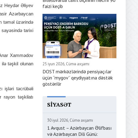
Biləsuvarda taxıl biçininin həcmi 90
hz Heydər Əliyev
faizi keçib
asir Azərbaycan
m təməl üzərində
 sayəsində tarixi
ri Anar Xammədov
ilə təşkil olunan
25 iyun 2026, Cümə axşamı
DOST mərkəzlərində pensiyaçılar
üçün “mygov” qeydiyyatına dəstək
göstərilir
işləri təcrübəli
 rayon təşkilatı
SIYASƏT
30 iyul 2026, Cümə axşamı
1 Avqust – Azərbaycan Əlifbası
və Azərbaycan Dili Günü: