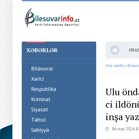
XƏBƏRLƏR
ƏSA
Ana səhifə
»
Biləsu
Biləsuvar
Xarici
Respublika
Ulu önd
Kriminal
ci ildö
Siyasət
inşa yaz
Təhsil
Səhiyyə
06 may 2024, Ba