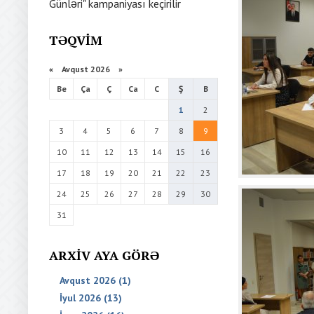
Günləri" kampaniyası keçirilir
TƏQVIM
«
Avqust 2026 »
Be
Ça
Ç
Ca
C
Ş
B
1
2
3
4
5
6
7
8
9
10
11
12
13
14
15
16
17
18
19
20
21
22
23
24
25
26
27
28
29
30
31
ARXIV AYA GÖRƏ
Avqust 2026 (1)
İyul 2026 (13)