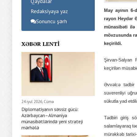
Qaydalar
Redaksiyaya yaz
May ayının 6-d
rayon Heydər Ə
Sonuncu şərh
münasibəti ilə
mövzusunda ray
XƏBƏR LENTI
keçirildi.
Şirvan-Salyan R
keçirilən müsabi
Əvvəlcə tədbir 
suverenliyi uğru
sükutla yad etdil
24 iyul 2026, Cümə
Diplomatiyanın səssiz gücü:
Azərbaycan–Almaniya
Tədbiri giriş s
münasibətlərində yeni strateji
salamlayaraq təd
mərhələ
mürəkkəb tarixi