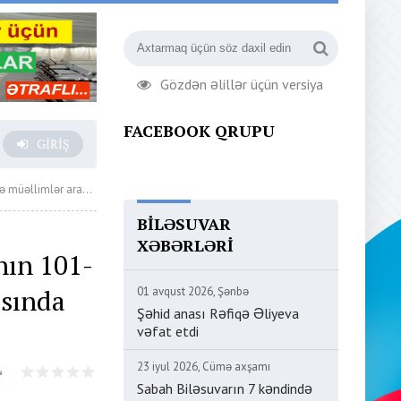
Gözdən əlillər üçün versiya
FACEBOOK QRUPU
GIRIŞ
zı müsabiqəsi keçirildi
BILƏSUVAR
XƏBƏRLƏRI
nın 101-
asında
01 avqust 2026, Şənbə
Şəhid anası Rəfiqə Əliyeva
vəfat etdi
23 iyul 2026, Cümə axşamı
Sabah Biləsuvarın 7 kəndində