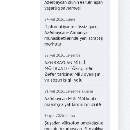
Azərbaycan dilinin əsrləri aşan
yaşarlıq salnaməsi
24 iyul 2026, Cümə
Diplomatiyanın səssiz gücü:
Azərbaycan–Almaniya
münasibətlərində yeni strateji
mərhələ
22 iyul 2026, Çərşənbə
AZƏRBAYCAN MİLLİ
MƏTBUATI - “Əkinçi” dən
Zəfər tarixinə: Milli oyanışın
və sözün işıqlı yolu
21 iyul 2026, Çərşənbə axşamı
Azərbaycan Milli Mətbuatı -
maarifçi ziyalılarımızın izi ilə
17 iyul 2026, Cümə
Şuşadan yüksələn əməkdaşlıq
mesajı: Azərbaycan–Slovakiya