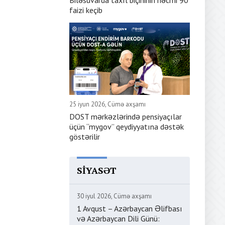
Biləsuvarda taxıl biçininin həcmi 90
faizi keçib
25 iyun 2026, Cümə axşamı
DOST mərkəzlərində pensiyaçılar
üçün “mygov” qeydiyyatına dəstək
göstərilir
SIYASƏT
30 iyul 2026, Cümə axşamı
1 Avqust – Azərbaycan Əlifbası
və Azərbaycan Dili Günü: