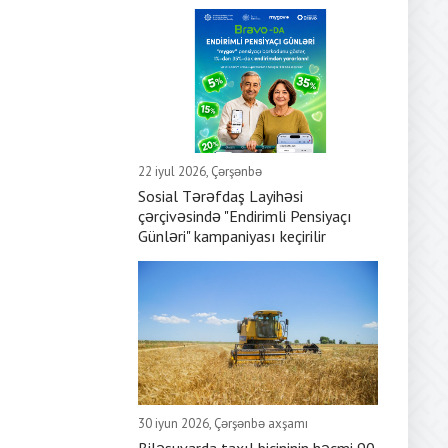
22 iyul 2026, Çərşənbə
Sosial Tərəfdaş Layihəsi
çərçivəsində "Endirimli Pensiyaçı
Günləri" kampaniyası keçirilir
30 iyun 2026, Çərşənbə axşamı