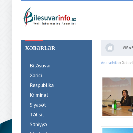
XƏBƏRLƏR
ƏSA
Ana səhifə
» Xəbərl
Biləsuvar
Xarici
Respublika
Kriminal
Siyasət
Təhsil
Səhiyyə