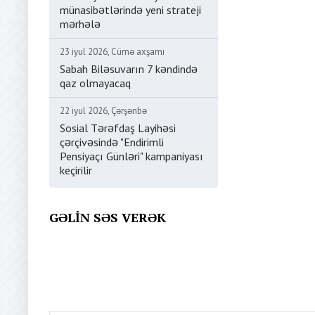
münasibətlərində yeni strateji
mərhələ
23 iyul 2026, Cümə axşamı
Sabah Biləsuvarın 7 kəndində
qaz olmayacaq
22 iyul 2026, Çərşənbə
Sosial Tərəfdaş Layihəsi
çərçivəsində "Endirimli
Pensiyaçı Günləri" kampaniyası
keçirilir
GƏLIN SƏS VERƏK