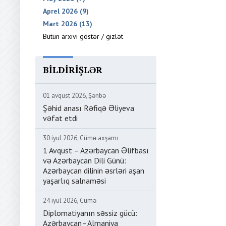
Aprel 2026 (9)
Mart 2026 (13)
Bütün arxivi göstər / gizlət
BILDIRIŞLƏR
01 avqust 2026, Şənbə
Şəhid anası Rəfiqə Əliyeva
vəfat etdi
30 iyul 2026, Cümə axşamı
1 Avqust – Azərbaycan Əlifbası
və Azərbaycan Dili Günü:
Azərbaycan dilinin əsrləri aşan
yaşarlıq salnaməsi
24 iyul 2026, Cümə
Diplomatiyanın səssiz gücü:
Azərbaycan–Almaniya