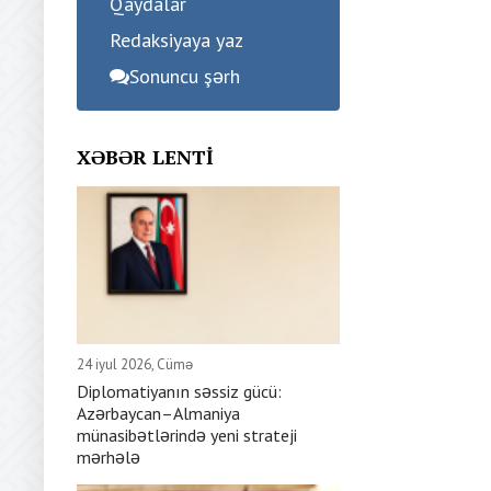
Qaydalar
Redaksiyaya yaz
Sonuncu şərh
XƏBƏR LENTI
24 iyul 2026, Cümə
Diplomatiyanın səssiz gücü:
Azərbaycan–Almaniya
münasibətlərində yeni strateji
mərhələ