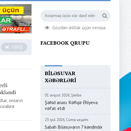
Gözdən əlillər üçün versiya
FACEBOOK QRUPU
GIRIŞ
BILƏSUVAR
XƏBƏRLƏRI
erli
əkləndi
01 avqust 2026, Şənbə
lar, onların
Şəhid anası Rəfiqə Əliyeva
müzakirə
vəfat etdi
23 iyul 2026, Cümə axşamı
Sabah Biləsuvarın 7 kəndində