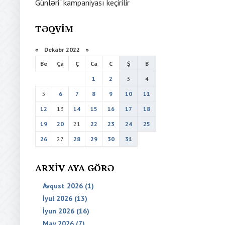
Günləri" kampaniyası keçirilir
TƏQVIM
«
Dekabr 2022
»
Be
Ça
Ç
Ca
C
Ş
B
1
2
3
4
5
6
7
8
9
10
11
12
13
14
15
16
17
18
19
20
21
22
23
24
25
26
27
28
29
30
31
ARXIV AYA GÖRƏ
Avqust 2026 (1)
İyul 2026 (13)
İyun 2026 (16)
May 2026 (7)