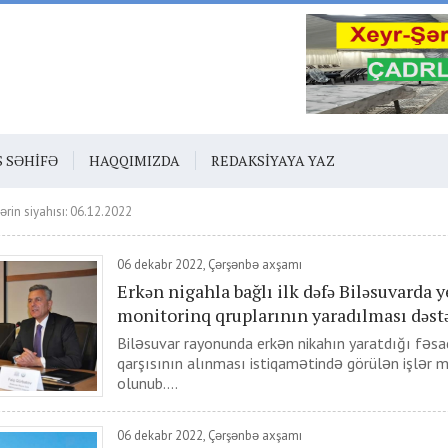
S SƏHIFƏ
HAQQIMIZDA
REDAKSIYAYA YAZ
ərin siyahısı: 06.12.2022
06 dekabr 2022, Çərşənbə axşamı
Erkən nigahla bağlı ilk dəfə Biləsuvarda y
monitorinq qruplarının yaradılması dəst
Biləsuvar rayonunda erkən nikahın yaratdığı fəsad
qarşısının alınması istiqamətində görülən işlər 
olunub....
06 dekabr 2022, Çərşənbə axşamı