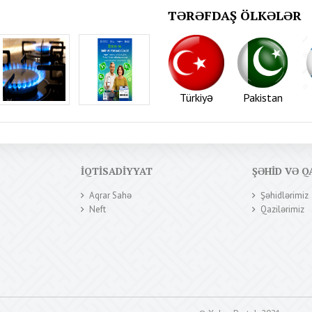
TƏRƏFDAŞ ÖLKƏLƏR
Türkiyə
Pakistan
İQTISADIYYAT
ŞƏHID VƏ Q
Aqrar Sahə
Şəhidlərimiz
Neft
Qazilərimiz