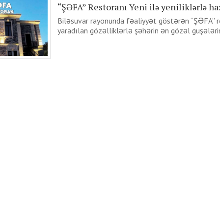
“ŞƏFA” Restoranı Yeni ilə yeniliklərlə haz
Biləsuvar rayonunda fəaliyyət göstərən “ŞƏFA” r
yaradılan gözəlliklərlə şəhərin ən gözəl guşələrind