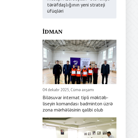
tərəfdaşlığının yeni strateji
üfüqləri
İDMAN
04 dekabr 2025, Cümə axşamı
Biləsuvar internat tipli məktəb-
liseyin komandası badminton üzrə
zona mərhələsinin qalibi olub