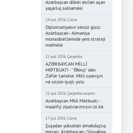
Azərbaycan dilinin əsrləri aşan
yaşarlıq salnaməsi
24 iyul 2026, Cümə
Diplomatiyanın səssiz gücü:
Azərbaycan–Almaniya
münasibətlərində yeni strateji
mərhələ
22 iyul 2026, Çərşənbə
AZƏRBAYCAN MİLLİ
MƏTBUATI - “Əkinçi” dən
Zəfər tarixinə: Milli oyanışın
və sözün işıqlı yolu
21 iyul 2026, Çərşənbə axşamı
Azərbaycan Milli Mətbuatı -
maarifçi ziyalılarımızın izi ilə
17 iyul 2026, Cümə
Şuşadan yüksələn əməkdaşlıq
mesajı: Azərbaycan–Slovakiya