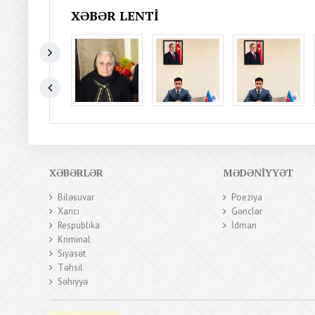
XƏBƏR LENTI
XƏBƏRLƏR
MƏDƏNIYYƏT
Biləsuvar
Poeziya
Xarici
Gənclər
Respublika
İdman
Kriminal
Siyasət
Təhsil
Səhiyyə