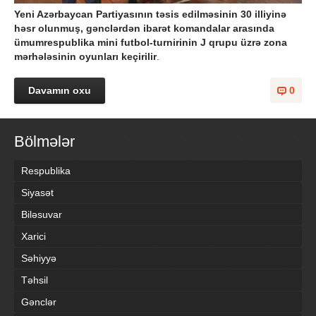
Yeni Azərbaycan Partiyasının təsis edilməsinin 30 illiyinə
həsr olunmuş, gənclərdən ibarət komandalar arasında
ümumrespublika mini futbol-turnirinin J qrupu üzrə zona
mərhələsinin oyunları keçirilir
.
Davamın oxu
0
Bölmələr
Respublika
Siyasət
Biləsuvar
Xarici
Səhiyyə
Təhsil
Gənclər