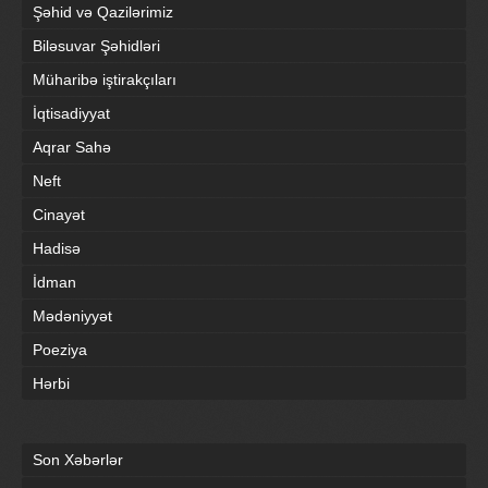
Şəhid və Qazilərimiz
Biləsuvar Şəhidləri
Müharibə iştirakçıları
İqtisadiyyat
Aqrar Sahə
Neft
Cinayət
Hadisə
İdman
Mədəniyyət
Poeziya
Hərbi
Son Xəbərlər