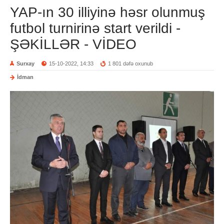
YAP-ın 30 illiyinə həsr olunmuş
futbol turnirinə start verildi -
ŞƏKİLLƏR - VİDEO
Surxay
15-10-2022, 14:33
1 801 dəfə oxunub
İdman