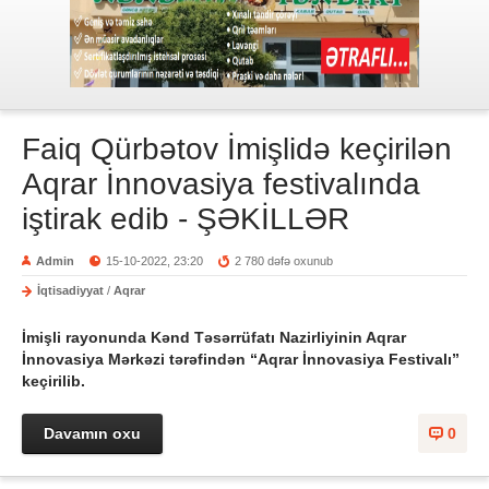
Faiq Qürbətov İmişlidə keçirilən
Aqrar İnnovasiya festivalında
iştirak edib - ŞƏKİLLƏR
Admin
15-10-2022, 23:20
2 780 dəfə oxunub
İqtisadiyyat
/
Aqrar
İmişli rayonunda Kənd Təsərrüfatı Nazirliyinin Aqrar
İnnovasiya Mərkəzi tərəfindən “Aqrar İnnovasiya Festivalı”
keçirilib.
Davamın oxu
0