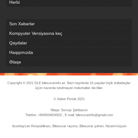
Hərbi
Son Xəbərlər
Kompyuter Versiyasına keç
Qaydalar
Haqqımızda
Əlaqə
Copyright © 2021
DLE
bilesuvarinfo.az: Bəzi nəşrlərdə 16 yaşdan kiçik istifadəçilər
üçün nəzərdə tutulmayan məlumatlar ola bilər.
© Xəbər Portalı 2021
Əlaqə: Surxay Şahbazov
Telefon: +994504834502 ; E-mail: bilesuvarinfo@gmail.com
Azərbaycan Respublikası, Biləsuvar rayonu, Biləsuvar şəhəri, Nizami küçəsi