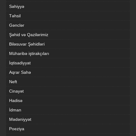
Səhiyyə
Təhsil
Gənclər
Şəhid və Qazilərimiz
Biləsuvar Şəhidləri
Müharibə iştirakçıları
İqtisadiyyat
Aqrar Sahə
Neft
Cinayət
Hadisə
İdman
Mədəniyyət
Poeziya