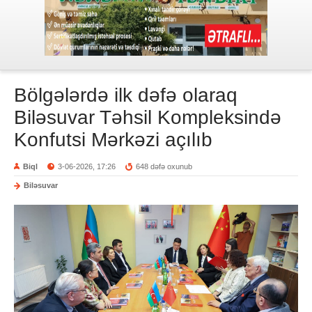
Bölgələrdə ilk dəfə olaraq
Biləsuvar Təhsil Kompleksində
Konfutsi Mərkəzi açılıb
Biql
3-06-2026, 17:26
648 dəfə oxunub
Biləsuvar