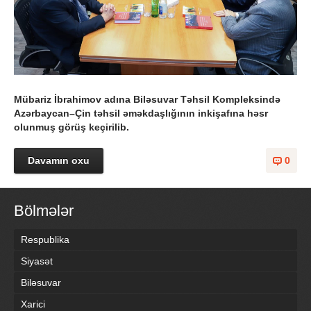
Mübariz İbrahimov adına Biləsuvar Təhsil Kompleksində
Azərbaycan–Çin təhsil əməkdaşlığının inkişafına həsr
olunmuş görüş keçirilib.
Davamın oxu
0
Bölmələr
Respublika
Siyasət
Biləsuvar
Xarici