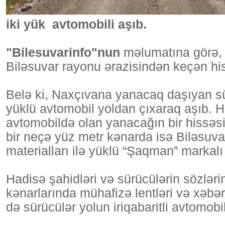
iki yük avtomobili aşıb.
"Bilesuvarinfo"nun
məlumatına görə, 
Biləsuvar rayonu ərazisindən keçən hi
Belə ki, Naxçıvana yanacaq daşıyan sü
yüklü avtomobil yoldan çıxaraq aşıb. 
avtomobildə olan yanacağın bir hissəsi
bir neçə yüz metr kənarda isə Biləsuvar s
materialları ilə yüklü “Şaqman” markal
Hadisə şahidləri və sürücülərin sözlər
kənarlarında mühafizə lentləri və xəbə
də sürücülər yolun iriqabaritli avtomobi